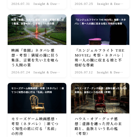
2026.07.31
Insight & Deep
2026.07.25
Insight & Deep
｜深淵への眼差し
｜深淵への眼差し
映画『楽園』ネタバレ感
『エンジェルフライト THE
想・考察｜猜疑の霧に狂う
MOVIE』考察・ネタバレ｜
集落、言葉を失い土を喰ら
男一人の腕に収まる棺と不
う人間の業
格好な尊厳
2026.07.24
Insight & Deep
2026.07.12
Insight & Deep
｜深淵への眼差し
｜深淵への眼差し
モリーズゲーム映画感想・
ハウス・オブ・グッチ感
考察（ネタバレ）｜凍てつ
想：虚飾を纏った狩人の末
く知性の底に灯る「名前」
路と、血族という名の檻
の矜持
（考察）