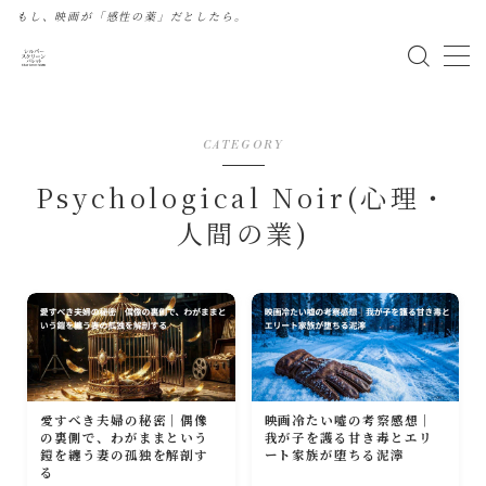
もし、映画が「感性の薬」だとしたら。
MENU
このサイトについて
CATEGORY
Psychological Noir(心理・
はじめまして・プロフィール
人間の業)
プライバシーポリシー
お問い合わせ
運営者へのご連絡
愛すべき夫婦の秘密｜偶像
映画冷たい嘘の考察感想｜
の裏側で、わがままという
我が子を護る甘き毒とエリ
鎧を纏う妻の孤独を解剖す
ート家族が堕ちる泥濘
る