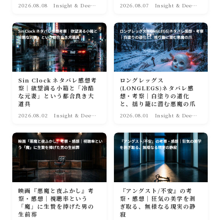
2026.08.08
Insight & Deep
2026.08.07
Insight & Deep
｜深淵への眼差し
｜深淵への眼差し
Sin Clock ネタバレ感想考
ロングレッグス
察｜欲望滴る小箱と「冷酷
(LONGLEGS)ネタバレ感
な元妻」という都合良き大
想・考察｜白塗りの道化
道具
と、揺り籠に潜む悪魔の爪
2026.08.02
Insight & Deep
2026.08.01
Insight & Deep
｜深淵への眼差し
｜深淵への眼差し
映画『悪魔と夜ふかし』考
『アングスト/不安』の考
察・感想｜視聴率という
察・感想｜狂気の美学を剥
「魔」に生贄を捧げた男の
ぎ取る、無様なる現実の静
生前葬
寂