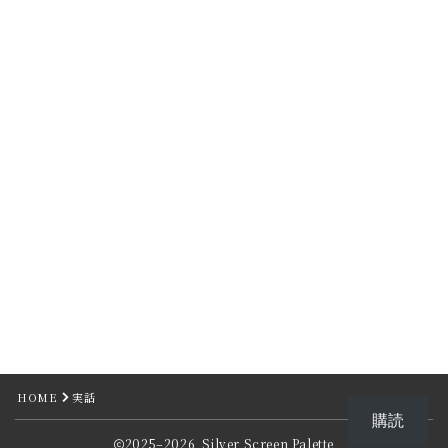
Follow Me
HOME
実話
購読
2025–2026 Silver Screen Palette