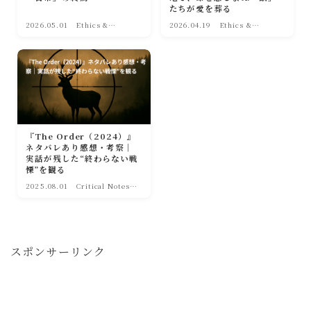
たちが愛を葬る
2026.05.01
Ethics &
2026.04.19
Ethics &
Society(倫理・社
Society(倫理・社
会)
会)
『The Order（2024）』
ネタバレあり感想・考察｜
実話が残した“終わらない戦
慄”を観る
2025.08.01
Critical Notes
(考察・解析)
スポンサーリンク