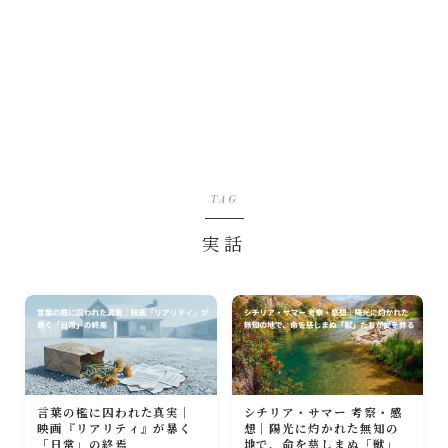
TAG
実話
言葉の檻に囚われた真実｜
シチリア・サマー 考察・感
映画『リアリティ』が暴く
想｜陽光に灼かれた無知の
「日常」の終焉
地で、命を慈しまぬ「獣」