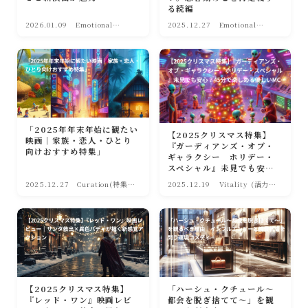
る続編
2026.01.09
Emotional
2025.12.27
Emotional
Care（感動・救
Care（感動・救
い）
い）
「2025年年末年始に観たい
【2025クリスマス特集】
映画｜家族・恋人・ひとり
『ガーディアンズ・オブ・
向けおすすめ特集」
ギャラクシー ホリデー・
スペシャル』未見でも安
心？45分で楽しめる優しい
2025.12.27
Curation(特集・
2025.12.19
Vitality (活力・
MCU入門
まとめ)
前向き)
【2025クリスマス特集】
「ハーシュ・クチュール〜
『レッド・ワン』映画レビ
都会を脱ぎ捨てて〜」を観