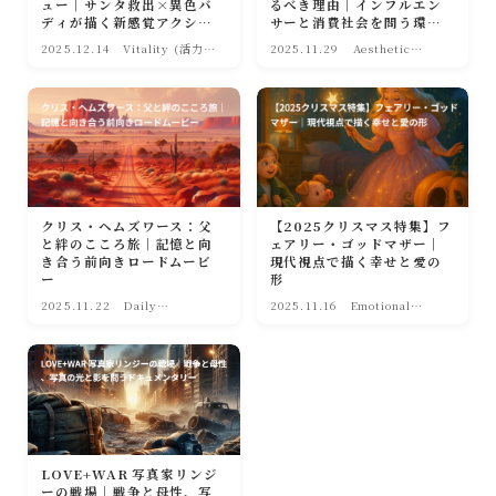
ュー｜サンタ救出×異色バ
るべき理由｜インフルエン
ディが描く新感覚アクショ
サーと消費社会を問う環境
ン
コメディ
2025.12.14
Vitality (活力・
2025.11.29
Aesthetic
前向き)
Frames(映像
美・幻想)
クリス・ヘムズワース：父
【2025クリスマス特集】フ
と絆のこころ旅｜記憶と向
ェアリー・ゴッドマザー｜
き合う前向きロードムービ
現代視点で描く幸せと愛の
ー
形
2025.11.22
Daily
2025.11.16
Emotional
Tranquility (日
Care（感動・救
常・癒やし)
い）
LOVE+WAR 写真家リンジ
ーの戦場｜戦争と母性、写