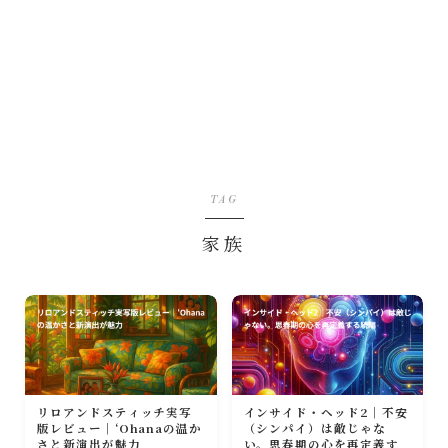
TAG
家族
リロアンドスティッチ実写
インサイド・ヘッド2｜不安
版レビュー｜ʻOhanaの温か
（シンパイ）は敵じゃな
さと新演出が魅力
い。思春期の心を再定義す