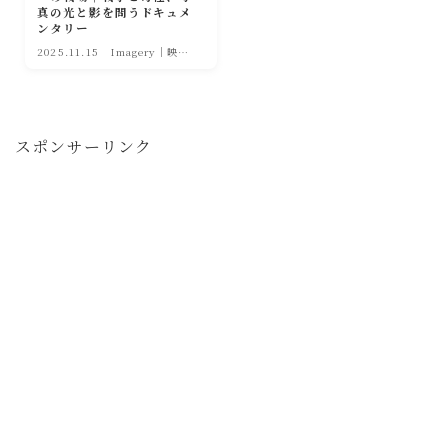
真の光と影を問うドキュメ
ンタリー
2025.11.15
Imagery｜映像
の彩り
スポンサーリンク