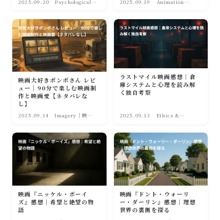
2025.09.20
Psychological
2025.09.19
Animation
Noir(心理・人間
World(アニメー
の業)
ション)
ラストマイル映画感想｜倉
映画大好きポンポさん レビ
庫システムと心理を読み解
ュー｜90分で楽しむ映画制
く独自考察
作と映画愛【ネタバレな
し】
2025.09.14
Imagery｜映像
2025.09.13
Ethics &
の彩り
Society(倫理・
社会)
映画『ニッケル・ボーイ
映画『ドント・ウォーリ
ズ』感想｜希望と絶望の物
ー・ダーリン』感想｜理想
語
世界の裏側を探る