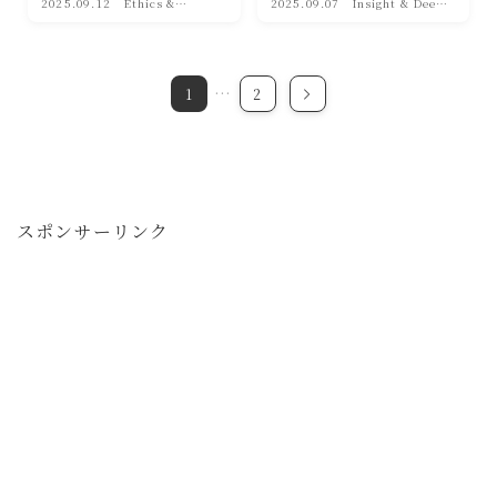
2025.09.12
Ethics &
2025.09.07
Insight & Deep
Society(倫理・
｜深淵への眼差し
社会)
…
1
2
スポンサーリンク