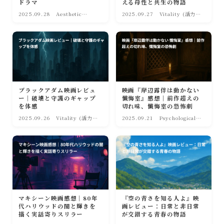
ドラマ
える母性と共生の物語
2025.09.28
Aesthetic
2025.09.27
Vitality (活力・
Frames(映像
前向き)
美・幻想)
ブラックアダム映画レビュ
映画『岸辺露伴は動かない
ー｜破壊と守護のギャップ
懺悔室』感想｜前作超えの
を体感
切れ味、懺悔室の恐怖劇
2025.09.26
Vitality (活力・
2025.09.21
Psychological
前向き)
Noir(心理・人間
の業)
マキシーン映画感想｜80年
『空の青さを知る人よ』映
代ハリウッドの闇と輝きを
画レビュー：日常と非日常
描く実話寄りスリラー
が交錯する青春の物語