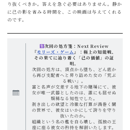
り抜くべきか。答えを急ぐ必要はありません。静か
に己の影を省みる時間を、この映画は与えてくれる
のです。
次回の処方箋：Next Review
『
モリーズ・ゲーム
』：極上の知能戦、
その果てに辿り着く「己の価値」の証
明。
次回の処方は、頂点から墜ち、どん底か
ら再び支配者へと昇り詰めた女の「荒ぶ
る戦い」。
富と名声が交差する地下の賭場にて、彼
女が唯一武器としたのは、誰にも屈せぬ
類稀なる知性でした。
剥き出しの欲望と冷徹な打算が渦巻く闇
の世界で、彼女はいかにして誇りを守り
抜いたのか。
組織という名の檻を自ら壊し、孤独の王
座に座る彼女の矜持を解剖いたします。