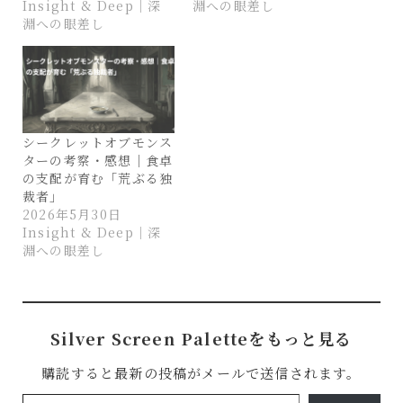
Insight & Deep｜深
淵への眼差し
淵への眼差し
シークレットオブモンス
ターの考察・感想｜食卓
の支配が育む「荒ぶる独
裁者」
2026年5月30日
Insight & Deep｜深
淵への眼差し
Silver Screen Paletteをもっと見る
購読すると最新の投稿がメールで送信されます。
メールアドレスを入力...