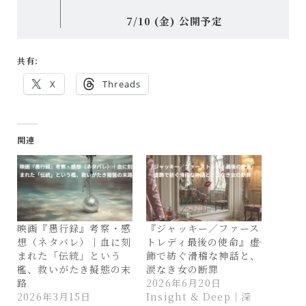
7/10 (金) 公開予定
共有:
X
Threads
関連
映画『愚行録』考察・感
『ジャッキー／ファース
想（ネタバレ）｜血に刻
トレディ最後の使命』――虚
まれた「伝統」という
飾で紡ぐ滑稽な神話と、
檻、救いがたき擬態の末
涙なき女の断罪
路
2026年6月20日
2026年3月15日
Insight & Deep｜深