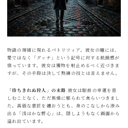
物語の端緒に現れるパトリツィア。彼女の瞳には、
愛ではなく「グッチ」という記号に対する飢餓感が
宿っています。彼女は獲物を射止めるべく近づきま
すが、その手際は決して熟練の技とは言えません。
「待ちきれぬ狩人」の末路
彼女は眼前の幸運を慈
しむことなく、ただ焦燥に駆られて食らいつきまし
た。高価な意匠を纏おうとも、身のこなしから滲み
出る「浅はかな野心」は、隠しようもなく画面から
溢れ出ています。