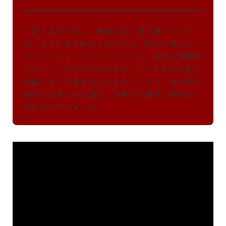
一族の名声を傘に、貴族の如く振る舞うグッチ
家。そこへ足を踏み入れたのは、野心に燃えるパ
トリツィア・レッジャーニでした。彼女は御曹司
マウリツィオを手中におさめ、グッチ夫人の座に
君臨しようと策を巡らせます。しかし、血の絆で
結ばれた彼らの王国は、内側から確実に腐敗の
音を立てていました。