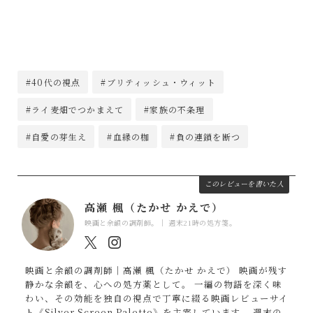
#40代の視点
#ブリティッシュ・ウィット
#ライ麦畑でつかまえて
#家族の不条理
#自愛の芽生え
#血縁の枷
#負の連鎖を断つ
このレビューを書いた人
高瀬 楓（たかせ かえで）
映画と余韻の調剤師。｜ 週末21時の処方箋。
映画と余韻の調剤師｜高瀬 楓（たかせ かえで） 映画が残す
静かな余韻を、心への処方薬として。 一編の物語を深く味
わい、その効能を独自の視点で丁寧に綴る映画レビューサイ
ト《Silver Screen Palette》を主宰しています。 週末の