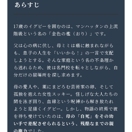
あらすじ
17歳のイグビーを囲むのは、マンハッタンの上流
階級という名の「金色の檻（おり）」です。
父は心の病に伏し、母ミミは癌に蝕まれながら
も、息子の人生を「いいから！」の一言で支配
しようとする。そんな家庭という名の不条理か
ら逃れるため、彼は名門校を転々としながら、自
分だけの居場所を探し求めます。
母の愛人や、薬にまどろむ芸術家の卵、そして
孤独を抱えた女性スッキー。怪しげな大人たちの
間を泳ぎ回り、血縁という呪縛から解き放たれ
ようと足掻くイグビー。しかし、物語の終焉で彼
を待ち受けていたのは、
母の「自死」をその幼
い手で差配させられるという、残酷なまでの親
の権力
でした。