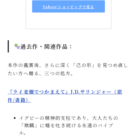
Yahoo!ショッピングで見る
過去作・関連作品：
本作の鑑賞後、さらに深く「己の形」を見つめ直し
たい方へ贈る、三つの処方。
『ライ麦畑でつかまえて』J.D.サリンジャー（原
作/書籍）
イグビーの精神的支柱であり、大人たちの
「欺瞞」に唾を吐き続ける永遠のバイブ
ル。