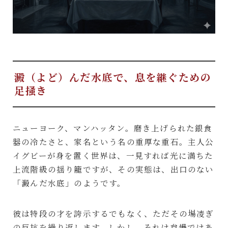
澱（よど）んだ水底で、息を継ぐための
足掻き
ニューヨーク、マンハッタン。磨き上げられた銀食
器の冷たさと、家名という名の重厚な重石。主人公
イグビーが身を置く世界は、一見すれば光に満ちた
上流階級の揺り籠ですが、その実態は、出口のない
「澱んだ水底」のようです。
彼は特段の才を誇示するでもなく、ただその場凌ぎ
の反抗を繰り返します。しかし、それは怠慢ではあ