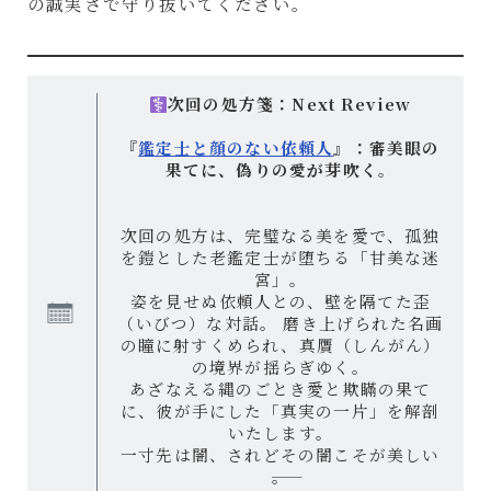
の誠実さで守り抜いてください。
次回の処方箋：Next Review
『
鑑定士と顔のない依頼人
』：
審美眼の
果てに、偽りの愛が芽吹く。
次回の処方は、完璧なる美を愛で、孤独
を鎧とした老鑑定士が堕ちる「甘美な迷
宮」。
姿を見せぬ依頼人との、壁を隔てた歪
（いびつ）な対話。 磨き上げられた名画
の瞳に射すくめられ、真贋（しんがん）
の境界が揺らぎゆく。
あざなえる縄のごとき愛と欺瞞の果て
に、彼が手にした「真実の一片」を解剖
いたします。
一寸先は闇、されどその闇こそが美しい
――。