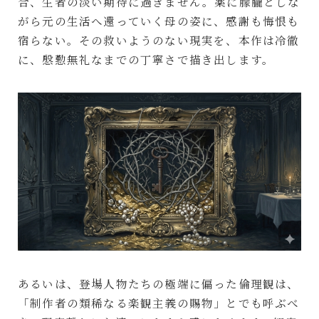
合、生者の淡い期待に過ぎません。薬に朦朧としな
がら元の生活へ還っていく母の姿に、感謝も悔恨も
宿らない。その救いようのない現実を、本作は冷徹
に、慇懃無礼なまでの丁寧さで描き出します。
あるいは、登場人物たちの極端に偏った倫理観は、
「制作者の類稀なる楽観主義の賜物」とでも呼ぶべ