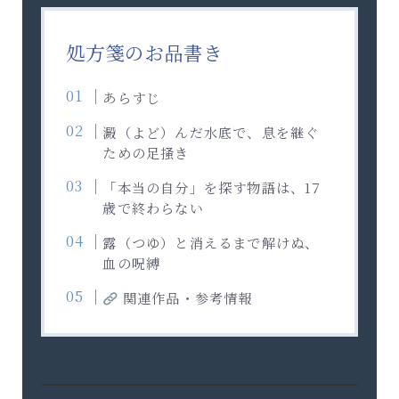
処方箋のお品書き
あらすじ
澱（よど）んだ水底で、息を継ぐ
ための足掻き
「本当の自分」を探す物語は、17
歳で終わらない
露（つゆ）と消えるまで解けぬ、
血の呪縛
関連作品・参考情報