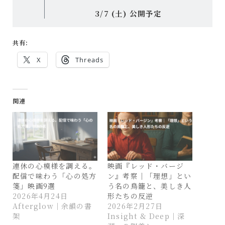
3/7 (土) 公開予定
共有:
X
Threads
関連
連休の心模様を調える。
映画『レッド・バージ
配信で味わう「心の処方
ン』考察｜「理想」とい
箋」映画9選
う名の鳥籠と、美しき人
2026年4月24日
形たちの反逆
Afterglow｜余韻の書
2026年2月27日
架
Insight & Deep｜深