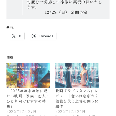
忖度を一切排して冷徹に実況中継いたし
ます。
12/28（日） 公開予定
共有:
X
Threads
関連
「2025年年末年始に観
映画『サブスタンス』レ
たい映画｜家族・恋人・
ビュー｜老いは悲劇か？
ひとり向けおすすめ特
価値を失う恐怖を問う問
集」
題作
2025年12月27日
2025年12月26日