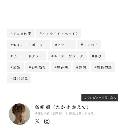
#アニメ映画
#インサイド・ヘッド2
#エイミー・ポーラー
#カナシミ
#シンパイ
#ピート・ドクター
#ルイス・ブラック
#喜び
#家族
#心理描写
#思春期
#感情
#成長物語
#自己発見
このレビューを書いた人
高瀬 楓（たかせ かえで）
映画と余韻の調剤師。｜ 週末21時の処方箋。