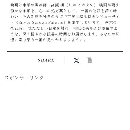
映画と余韻の調剤師｜高瀬 楓（たかせ かえで） 映画が残す
静かな余韻を、心への処方薬として。 一編の物語を深く味
わい、その効能を独自の視点で丁寧に綴る映画レビューサイ
ト《Silver Screen Palette》を主宰しています。 週末の
夜21時。 慌ただしい日常を離れ、和紙に染み込む墨色のよ
うな、深く穏やかな読書の時間をお届けします。あなたの記
憶に寄り添う一編が見つかりますように。
SHARE
スポンサーリンク