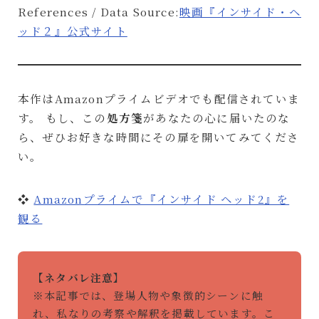
References / Data Source:
映画『インサイド・ヘ
ッド２』公式サイト
本作はAmazonプライムビデオでも配信されていま
す。 もし、この
処方箋
があなたの心に届いたのな
ら、ぜひお好きな時間にその扉を開いてみてくださ
い。
❖
Amazonプライムで『インサイド ヘッド2』を
観る
【ネタバレ注意】
※本記事では、登場人物や象徴的シーンに触
れ、私なりの考察や解釈を掲載しています。こ