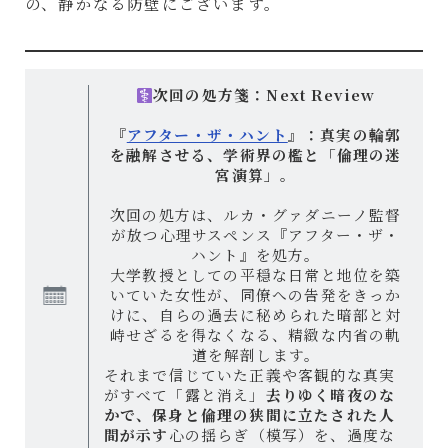
の、静かなる防壁にございます。
次回の処方箋：Next Review
『
アフター・ザ・ハント
』：真実の輪郭
を融解させる、学術界の檻と「倫理の迷
宮演算」。
次回の処方は、ルカ・グァダニーノ監督
が放つ心理サスペンス『アフター・ザ・
ハント』を処方。
大学教授としての平穏な日常と地位を築
いていた女性が、同僚への告発をきっか
けに、自らの過去に秘められた暗部と対
峙せざるを得なくなる、精緻な内省の軌
道を解剖します。
それまで信じていた正義や客観的な真実
がすべて「露と消え」
去りゆく暗夜のな
かで、保身と倫理の狭間に立たされた人
間が示す
心の揺らぎ（模写）を、過度な