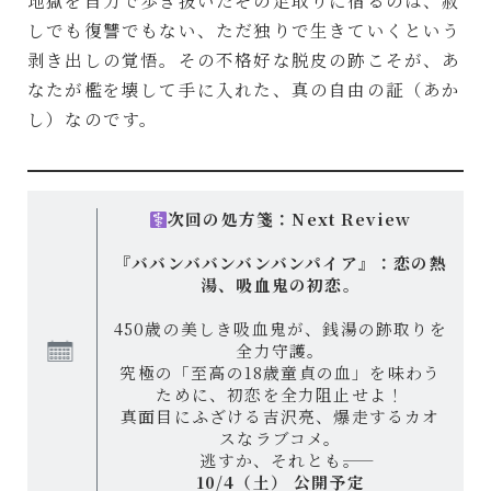
地獄を自力で歩き抜いたその足取りに宿るのは、赦
しでも復讐でもない、ただ独りで生きていくという
剥き出しの覚悟。その不格好な脱皮の跡こそが、あ
なたが檻を壊して手に入れた、真の自由の証（あか
し）なのです。
次回の処方箋：Next Review
『ババンババンバンバンパイア』：恋の熱
湯、吸血鬼の初恋。
450歳の美しき吸血鬼が、銭湯の跡取りを
全力守護。
究極の「至高の18歳童貞の血」を味わう
ために、初恋を全力阻止せよ！
真面目にふざける吉沢亮、爆走するカオ
スなラブコメ。
逃すか、それとも――。
10/4（土） 公開予定