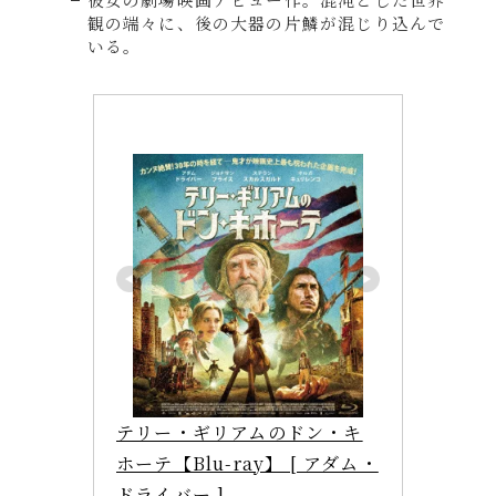
観の端々に、後の大器の片鱗が混じり込んで
いる。
テリー・ギリアムのドン・キ
ホーテ【Blu-ray】 [ アダム・
ドライバー ]