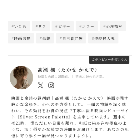
#いじめ
#サラ
#ピギー
#ホラー
#心理描写
#映画考察
#母親
#自己肯定感
#連続殺人鬼
このレビューを書いた人
高瀬 楓（たかせ かえで）
映画と余韻の調剤師。｜ 週末21時の処方箋。
映画と余韻の調剤師｜高瀬 楓（たかせ かえで） 映画が残す
静かな余韻を、心への処方薬として。 一編の物語を深く味
わい、その効能を独自の視点で丁寧に綴る映画レビューサイ
ト《Silver Screen Palette》を主宰しています。 週末の
夜21時。 慌ただしい日常を離れ、和紙に染み込む墨色のよ
うな、深く穏やかな読書の時間をお届けします。あなたの記
憶に寄り添う一編が見つかりますように。