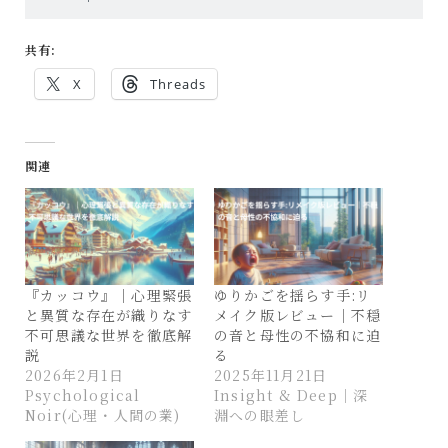
共有:
X
Threads
関連
『カッコウ』｜心理緊張
ゆりかごを揺らす手:リ
と異質な存在が織りなす
メイク版レビュー｜不穏
不可思議な世界を徹底解
の音と母性の不協和に迫
説
る
2026年2月1日
2025年11月21日
Psychological
Insight & Deep｜深
Noir(心理・人間の業)
淵への眼差し