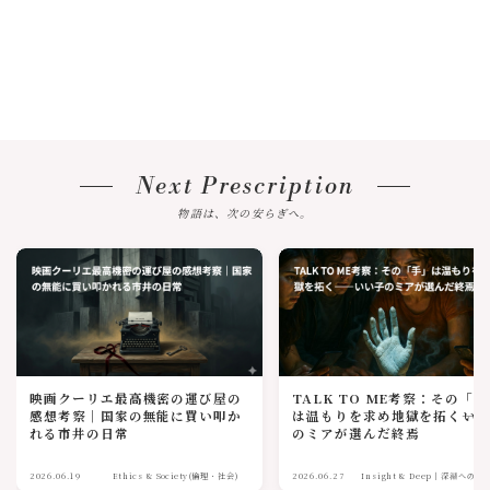
Next Prescription
物語は、次の安らぎへ。
映画クーリエ最高機密の運び屋の
TALK TO ME考察：その「
感想考察｜国家の無能に買い叩か
は温もりを求め地獄を拓く――い
れる市井の日常
のミアが選んだ終焉
2026.06.19
Ethics & Society(倫理・社会)
2026.06.27
Insight & Deep｜深淵への眼