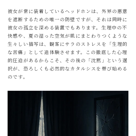
彼女が常に装着しているヘッドホンは、外界の悪意
を遮断するための唯一の防壁ですが、それは同時に
彼女の孤立を深める装置でもあります。生理中の不
快感や、夏の湿った空気が肌にまとわりつくような
生々しい描写は、観客にサラのストレスを「生理的
な苦痛」として追体験させます。この徹底した心理
的圧迫があるからこそ、その後の「沈黙」という選
択が、恐ろしくも必然的なカタルシスを帯び始める
のです。