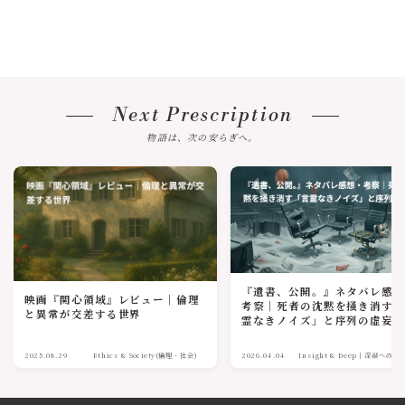
Next Prescription
物語は、次の安らぎへ。
『遺書、公開。』ネタバレ感
映画『関心領域』レビュー｜倫理
考察｜死者の沈黙を掻き消す
と異常が交差する世界
霊なきノイズ」と序列の虚妄
2025.08.29
Ethics & Society(倫理・社会)
2026.04.04
Insight & Deep｜深淵への眼