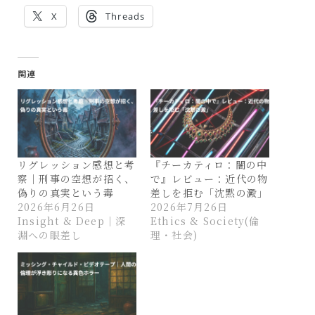
X
Threads
関連
リグレッション感想と考
『チーカティロ：闇の中
察｜刑事の空想が招く、
で』レビュー：近代の物
偽りの真実という毒
差しを拒む「沈黙の澱」
2026年6月26日
2026年7月26日
Insight & Deep｜深
Ethics & Society(倫
淵への眼差し
理・社会)