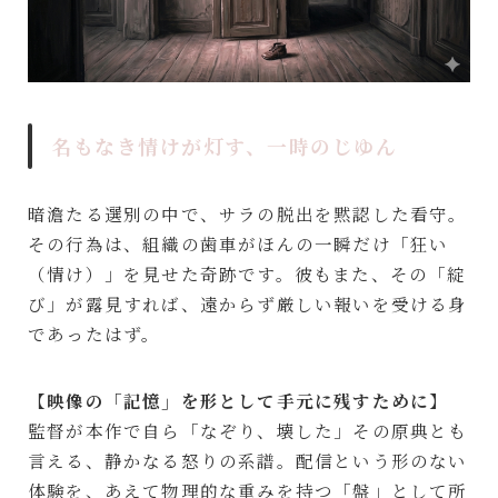
名もなき情けが灯す、一時のじゆん
暗澹たる選別の中で、サラの脱出を黙認した看守。
その行為は、組織の歯車がほんの一瞬だけ「狂い
（情け）」を見せた奇跡です。彼もまた、その「綻
び」が露見すれば、遠からず厳しい報いを受ける身
であったはず。
【映像の「記憶」を形として手元に残すために】
監督が本作で自ら「なぞり、壊した」その原典とも
言える、静かなる怒りの系譜。配信という形のない
体験を、あえて物理的な重みを持つ「盤」として所