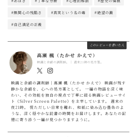
#あばき
#丁寧な分断
#心理的解剖
#歴史の傷痕
#無関心の残酷さ
#真実という名の毒
#絶望の澱
#自己満足の正義
このレビューを書いた人
高瀬 楓（たかせ かえで）
映画と余韻の調剤師。｜ 週末21時の処方箋。
映画と余韻の調剤師｜高瀬 楓（たかせ かえで） 映画が残す
静かな余韻を、心への処方薬として。 一編の物語を深く味
わい、その効能を独自の視点で丁寧に綴る映画レビューサイ
ト《Silver Screen Palette》を主宰しています。 週末の
夜21時。 慌ただしい日常を離れ、和紙に染み込む墨色のよ
うな、深く穏やかな読書の時間をお届けします。あなたの記
憶に寄り添う一編が見つかりますように。