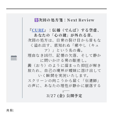
次回の処方箋：Next Review
『
CURE
』：伝播（でんぱ）する空虚、
あなたの「心の鍵」が外れる音。
次回の処方は、日常の裂け目から音もな
く溢れ出す、底知れぬ「癒やし（キュ
ア）」という名の毒。
理由なき凶行、記憶の欠落、そして静か
に問いかける男の眼差し。
澱（おり）のように溜まった抑圧が解き
放たれ、自己の境界が曖昧に溶け出して
いく瞬間を実況いたします。
スクリーンの向こうから届く「伝道師」
の声に、あなたの理性が静かに崩落する
――。
3/27 (金) 公開予定
共有: