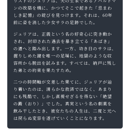
リストのジュリアは、夫の生家であるアパルトマ
ンの改築を機に、かつてそこで起きた「忌まわ
しき記憶」の綻びを見つけます。それは、60年
前に姿を消した少女サラの足跡でした。
ジュリアは、正義という名の好奇心に突き動か
され、封印された過去を暴き立てる「あばき」
の道へと踏み出します。一方、幼き日のサラは、
握りしめた鍵を唯一の足場に、地獄のような収
容所から脱出を試みます。すべては、納戸に残し
た弟との約束を果たすため。
二つの時間軸が交差した果てに、ジュリアが辿
り着いたのは、清らかな救済ではなく、あまり
にも残酷で、しかし直視せざるを得ない「絶望
の澱（おり）」でした。真実という名の劇薬を
飲み干したとき、彼女たちの人生は、二度と元へ
は戻らぬ変容を遂げていくことになります。