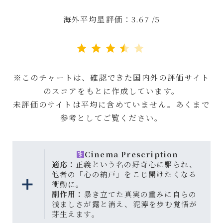
海外平均星評価：3.67 /5
評価 :3.5/5。
※このチャートは、確認できた国内外の評価サイト
のスコアをもとに作成しています。
未評価のサイトは平均に含めていません。あくまで
参考としてご覧ください。
Cinema Prescription
適応：
正義という名の好奇心に駆られ、
他者の「心の納戸」をこじ開けたくなる
衝動に。
副作用：
暴き立てた真実の重みに自らの
浅ましさが露と消え、泥濘を歩む覚悟が
芽生えます。