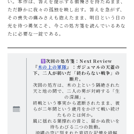
い。本作は、答えを提示する傲慢さを持たぬまま、
ただ静かに我々の孤独を映し出す。答えを急がず、
その喪失の痛みさえも抱えたまま、明日という日の
光を待つ勇気こそ、今この処方箋を読んでいるあな
たに必要な一錠である。
次回の処方箋：Next Review
『
木の上の軍隊
』：ガジュマルの天蓋の
下、二人が紡いだ「終わらない戦争」の
断片。
次回の処方は、木の上という隔絶された
天と地の間で、二人の男が対峙する「生
の深淵」。
終戦という事実から遮断されたまま、彼
らが二年間という歳月をかけて戦い続け
たものとは何か。
風に揺れる葉擦れの音と、届かぬ救いを
待ちわびる二つの鼓動。
沖縄の空に刻まれた哀切な記憶を紐解