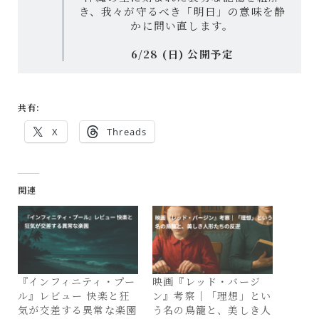
き、我々が守るべき「明日」の意味を静
かに問い直します。
6/28 (日) 公開予定
共有:
X
Threads
関連
『インフィニティ・プー
映画『レッド・バージ
ル』レビュー 快楽と狂
ン』考察｜「理想」とい
気が交差する異常な楽園
う名の鳥籠と、美しき人