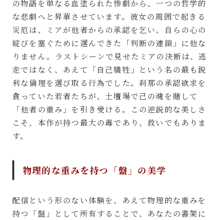
の物語を単なる血塗られた惨劇から、一つの哲学的
な悲劇へと昇華させています。彼女の周囲で起きる
災厄は、ミアが他者からの承認を乞い、自らの心の
綻びを塞ぐために選んできた「判断の連鎖」に他な
りません。ラストシーンで見せたミアの決断は、逃
走ではなく、あえて「自己犠牲」という名の最も鋭
利な倫理を選び取る行為でした。刹那の承認欲求を
貪っていた若者たちが、土壇場で己の魂を賭して
「他者の重み」を引き受ける。この逆説的な美しさ
こそ、本作が持つ最大の毒であり、救いでもありま
す。
物理的な重みを持つ「盤」の美学
配信という形のない体験を、あえて物理的な重みを
持つ「盤」として所有することで、あなたの書架に