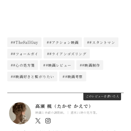
##TheFallGuy
##アクション映画
##スタントマン
##フォールガイ
##ライアンゴズリング
##心の処方箋
##映画レビュー
##映画制作
##映画好きと繋がりたい
##映画考察
このレビューを書いた人
高瀬 楓（たかせ かえで）
映画と余韻の調剤師。｜ 週末21時の処方箋。