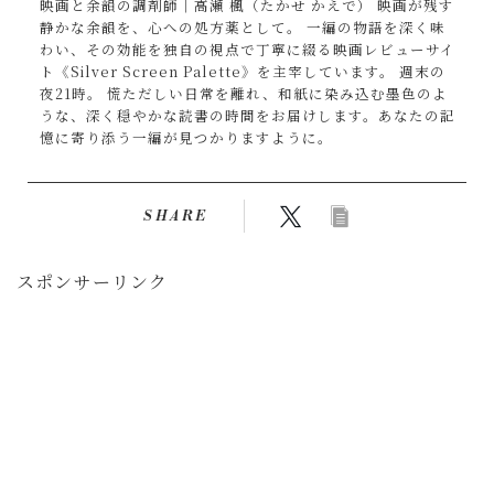
映画と余韻の調剤師｜高瀬 楓（たかせ かえで） 映画が残す
静かな余韻を、心への処方薬として。 一編の物語を深く味
わい、その効能を独自の視点で丁寧に綴る映画レビューサイ
ト《Silver Screen Palette》を主宰しています。 週末の
夜21時。 慌ただしい日常を離れ、和紙に染み込む墨色のよ
うな、深く穏やかな読書の時間をお届けします。あなたの記
憶に寄り添う一編が見つかりますように。
SHARE
スポンサーリンク