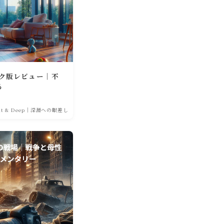
イク版レビュー｜不
る
ght & Deep｜深淵への眼差し