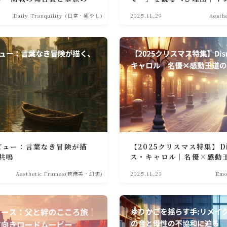
消費社会を問う環境コメデ
Daily Tranquility (日常・癒やし)
2025.11.29
Aest
レビュー：言葉なき冒険が描
【2025クリスマス特集】Dis
共鳴
ス・キャロル｜名優×感動
語
Aesthetic Frames(映像美・幻想)
2025.11.23
Em