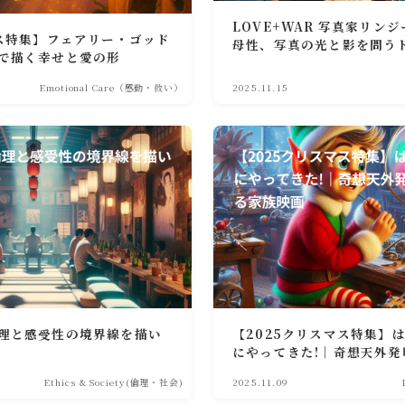
LOVE+WAR 写真家リン
マス特集】フェアリー・ゴッド
母性、写真の光と影を問う
で描く幸せと愛の形
Emotional Care（感動・救い）
2025.11.15
理と感受性の境界線を描い
【2025クリスマス特集】
にやってきた!｜奇想天外
る家族映画
Ethics & Society(倫理・社会)
2025.11.09