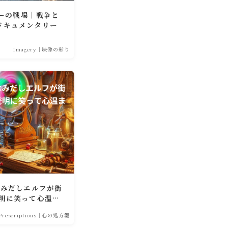
ジーの戦場｜戦争と
ドキュメンタリー
Imagery｜映像の彩り
はみだしエルフが街
発明に笑って心温ま
Prescriptions｜心の処方箋