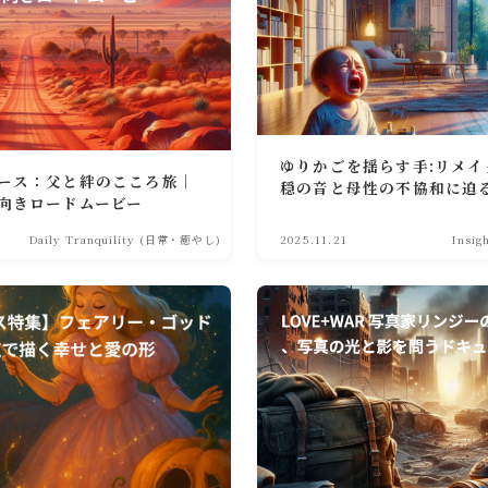
ゆりかごを揺らす手:リメ
ース：父と絆のこころ旅｜
穏の音と母性の不協和に迫
向きロードムービー
Daily Tranquility (日常・癒やし)
2025.11.21
Insi