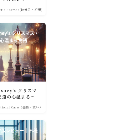
ィ
hetic Frames(映像美・幻想)
ney’s クリスマ
王道の心温まる物
otional Care（感動・救い）