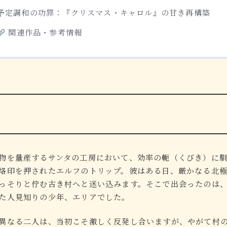
予定調和の功罪：『クリスマス・キャロル』の甘き再構築
関連作品・参考情報
物を量産するサンタの工房において、効率の軛（くびき）に
烙印を押されたエルフのトリップ。彼はある日、厳かなる北
っそりと佇む古き村へと迷い込みます。そこで出会ったのは
た人見知りの少年、エリアでした。
異なる二人は、当初こそ激しく反発し合いますが、やがて村