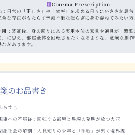
Cinema Prescription
応：
日常の「正しさ」や「効率」を求める日々にいささか息苦
完全な存在がもたらす予測不能な揺らぎに身を委ねてみたい方
作用：
鑑賞後、身の回りにある実用本位の家具や道具が「慇懃
屈」に思え、部屋全体を回転させたくなるような、危険な創作
恐れがあります。
箋のお品書き
あらすじ
規律への不服従：回転する部屋と異端の発明が放つ火花
閉鎖社会の解剖：人見知りの少年と「手紙」が繋ぐ境界線