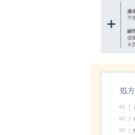
適
不
副
退
る
処方