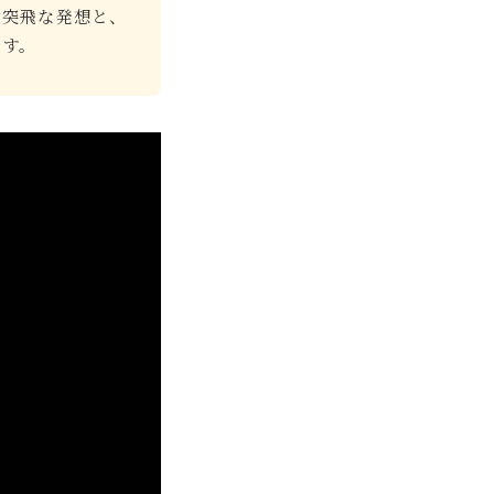
の突飛な発想と、
ます。