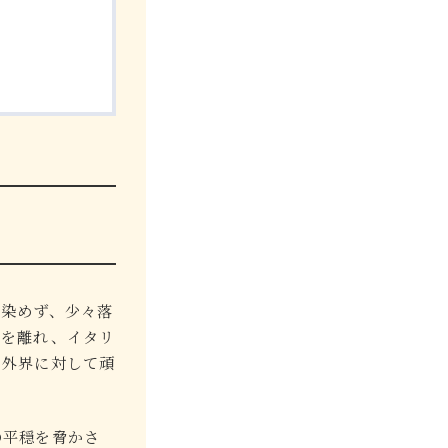
馴染めず、少々落
極を離れ、イタリ
、外界に対して頑
の平穏を脅かさ