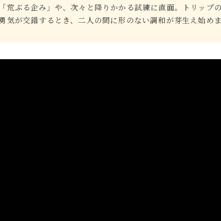
「荒ぶる企み」や、次々と降りかかる試練に直面。トリップ
勇気が交錯するとき、二人の間に形のない調和が芽生え始め