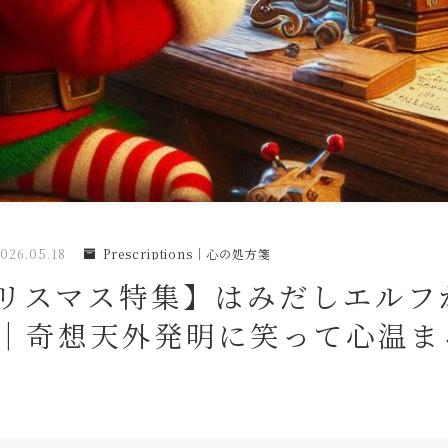
026.05.18
Prescriptions｜心の処方箋
5クリスマス特集】はみだしエル
!｜奇想天外発明に笑って心温ま