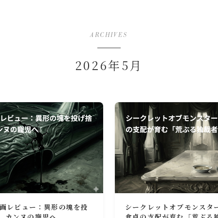
ARCHIVES
2026年5月
ン映画レビュー：異形の塊を投
シークレットオブモンスタ
、カンヌの寵児へ
食卓の支配が育む「荒ぶる