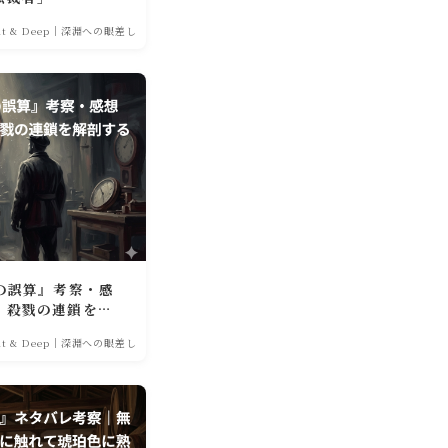
ght & Deep｜深淵への眼差し
の誤算』考察・感
、殺戮の連鎖を解
ght & Deep｜深淵への眼差し