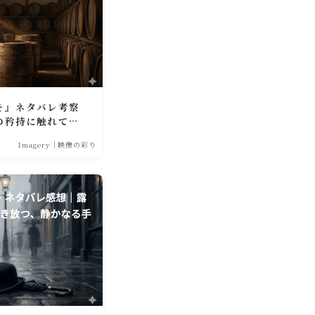
そ』ネタバレ考察
の矜持に触れて琥
Imagery｜映像の彩り