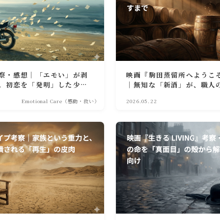
85考察・感想｜「エモい」が剥
映画『駒田蒸留所へようこ
。初恋を「発明」した少年
｜無知な「新酒」が、職人
珀色に熟すまで
Emotional Care（感動・救い）
2026.05.22