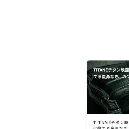
TITANEチタ
げ捨てる蛮勇なき