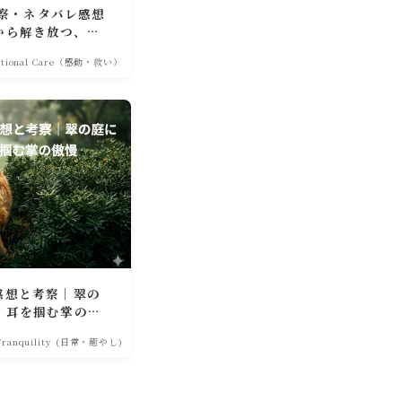
考察・ネタバレ感想
から解き放つ、静
otional Care（感動・救い）
感想と考察｜翠の
、耳を掴む掌の傲
 Tranquility (日常・癒やし)