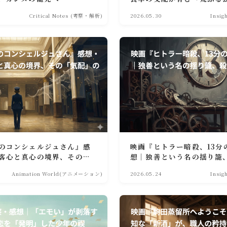
Critical Notes (考察・解析)
2026.05.30
Insi
のコンシェルジュさん』感
映画『ヒトラー暗殺、13分
客心と真心の境界、その
想｜独善という名の揺り籠
剖する
Animation World(アニメーション)
2026.05.24
Insi