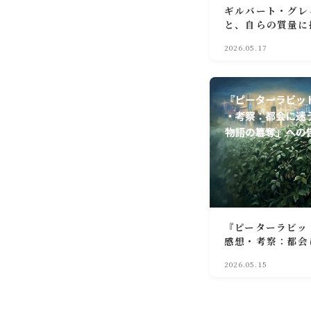
ギルバート・グレ
と、自らの質量に
肉
2026.05.17
『ピーターラビッ
感想・考察：都会
という「物語の簒
2026.05.15