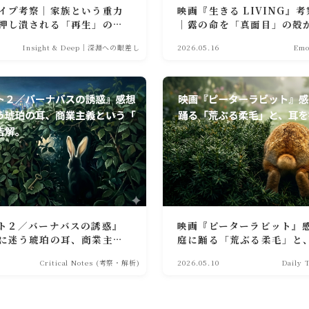
イプ考察｜家族という重力
映画『生きる LIVING』
押し潰される「再生」の皮
｜露の命を「真面目」の殻
かなる手向け
Insight & Deep｜深淵への眼差し
2026.05.16
Em
ト２／バーナバスの誘惑』
映画『ピーターラビット』
に迷う琥珀の耳、商業主義
庭に踊る「荒ぶる柔毛」と
奪」への告解。
慢
Critical Notes (考察・解析)
2026.05.10
Daily