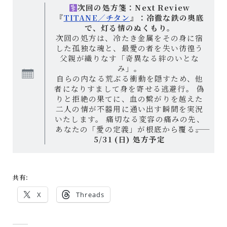
次回の処方箋：Next Review
『
TITANE／チタン
』：冷徹な鉄の奥底
で、灯る情のぬくもり。
次回の処方は、冷たき金属をその身に宿
した孤独な魂と、最愛の者を失い彷徨う
父親が織りなす「奇異なる絆のいとな
み」。
自らの内なる荒ぶる衝動を隠すため、他
者になりすまして身を寄せる逃避行。 偽
りと拒絶の果てに、血の繋がりを越えた
二人の情が不器用に通い出す瞬間を実況
いたします。 痛切なる変容の痛みの先、
あなたの「愛の定義」が根底から覆る――。
5/31 (日) 処方予定
共有:
X
Threads