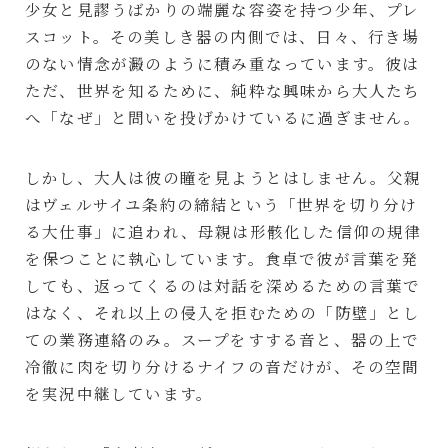
少女と見謬うばかりの端麗な容姿を持つ少年、プレ
スコット。その美しき器の内側では、日々、行き場
のない情念が澱のように積み重なっています。彼は
ただ、世界を知るために、純粋な興味から大人たち
へ「なぜ」と問いを投げかけているに過ぎません。
しかし、大人は彼の瞳を見ようとはしません。父親
はヴェルサイユ条約の締結という「世界を切り分け
る大仕事」に追われ、母親は形骸化した信仰の規律
を保つことに執心しています。食卓で彼が言葉を発
しても、返ってくるのは対話を深めるための言葉で
はなく、それ以上の侵入を拒むための「防壁」とし
ての業務連絡のみ。スープをすする音と、器の上で
冷徹に肉を切り分けるナイフの音だけが、その空間
を実況中継しています。