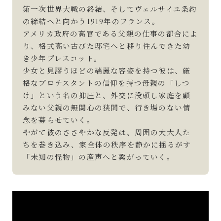
第一次世界大戦の終結、そしてヴェルサイユ条約
の締結へと向かう1919年のフランス。
アメリカ政府の高官である父親の仕事の都合によ
り、格式高い古びた邸宅へと移り住んできた幼
き少年プレスコット。
少女と見謬うほどの端麗な容姿を持つ彼は、厳
格なプロテスタントの信仰を持つ母親の「しつ
け」という名の抑圧と、外交に没頭し家庭を顧
みない父親の無関心の狭間で、行き場のない情
念を募らせていく。
やがて彼のささやかな反発は、周囲の大大人た
ちを巻き込み、家全体の秩序を静かに揺るがす
「未知の怪物」の産声へと繋がっていく。