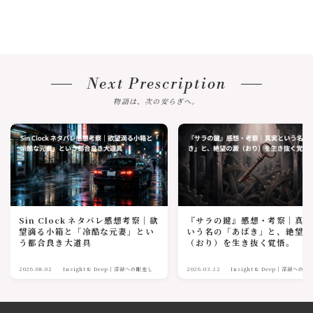
Next Prescription
物語は、次の安らぎへ。
Sin Clock ネタバレ感想考察｜欲
『サラの鍵』感想・考察｜真
望滴る小箱と「冷酷な元妻」とい
いう名の「あばき」と、絶望
う都合良き大道具
（おり）を生き抜く覚悟。
2026.08.02
Insight & Deep｜深淵への眼差し
2026.03.22
Insight & Deep｜深淵への眼