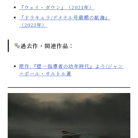
『ウェイ・ダウン』（2021年）
『ドラキュラ/デメテル号最期の航海』
（2023年）
過去作・関連作品：
原作:『壁一指導者の幼年時代』より/ジャン
＝ポール・サルトル著