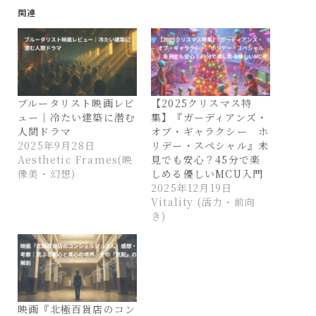
関連
ブルータリスト映画レビ
【2025クリスマス特
ュー｜冷たい建築に潜む
集】『ガーディアンズ・
人間ドラマ
オブ・ギャラクシー ホ
2025年9月28日
リデー・スペシャル』未
Aesthetic Frames(映
見でも安心？45分で楽
像美・幻想)
しめる優しいMCU入門
2025年12月19日
Vitality (活力・前向
き)
映画『北極百貨店のコン