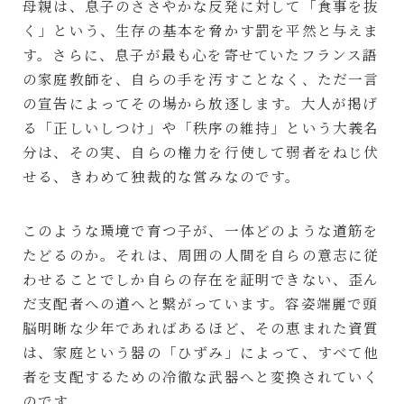
母親は、息子のささやかな反発に対して「食事を抜
く」という、生存の基本を脅かす罰を平然と与えま
す。さらに、息子が最も心を寄せていたフランス語
の家庭教師を、自らの手を汚すことなく、ただ一言
の宣告によってその場から放逐します。大人が掲げ
る「正しいしつけ」や「秩序の維持」という大義名
分は、その実、自らの権力を行使して弱者をねじ伏
せる、きわめて独裁的な営みなのです。
このような環境で育つ子が、一体どのような道筋を
たどるのか。それは、周囲の人間を自らの意志に従
わせることでしか自らの存在を証明できない、歪ん
だ支配者への道へと繋がっています。容姿端麗で頭
脳明晰な少年であればあるほど、その恵まれた資質
は、家庭という器の「ひずみ」によって、すべて他
者を支配するための冷徹な武器へと変換されていく
のです。