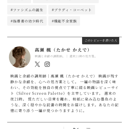
#ファシズムの誕生
#ブラディ・コーベット
#指導者の幼少時代
#機能不全家族
このレビューを書いた人
高瀬 楓（たかせ かえで）
映画と余韻の調剤師。｜ 週末21時の処方箋。
映画と余韻の調剤師｜高瀬 楓（たかせ かえで） 映画が残す
静かな余韻を、心への処方薬として。 一編の物語を深く味
わい、その効能を独自の視点で丁寧に綴る映画レビューサイ
ト《Silver Screen Palette》を主宰しています。 週末の
夜21時。 慌ただしい日常を離れ、和紙に染み込む墨色のよ
うな、深く穏やかな読書の時間をお届けします。あなたの記
憶に寄り添う一編が見つかりますように。