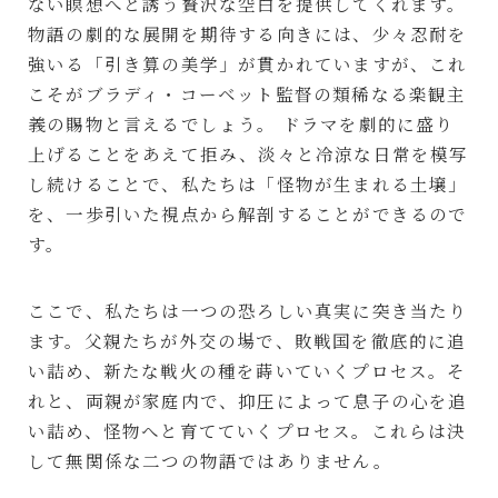
ない瞑想へと誘う贅沢な空白を提供してくれます。
物語の劇的な展開を期待する向きには、少々忍耐を
強いる「引き算の美学」が貫かれていますが、これ
こそがブラディ・コーベット監督の類稀なる楽観主
義の賜物と言えるでしょう。 ドラマを劇的に盛り
上げることをあえて拒み、淡々と冷涼な日常を模写
し続けることで、私たちは「怪物が生まれる土壌」
を、一歩引いた視点から解剖することができるので
す。
ここで、私たちは一つの恐ろしい真実に突き当たり
ます。父親たちが外交の場で、敗戦国を徹底的に追
い詰め、新たな戦火の種を蒔いていくプロセス。そ
れと、両親が家庭内で、抑圧によって息子の心を追
い詰め、怪物へと育てていくプロセス。これらは決
して無関係な二つの物語ではありません。