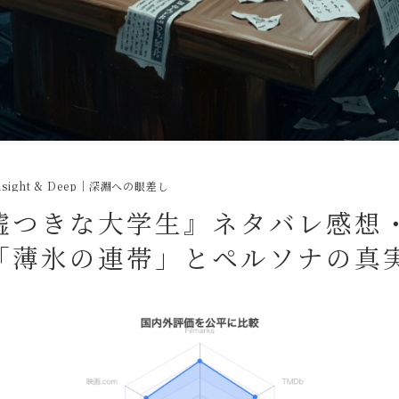
nsight & Deep｜深淵への眼差し
嘘つきな大学生』ネタバレ感想
「薄氷の連帯」とペルソナの真