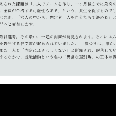
えられた課題は「六人でチームを作り、一ヶ月後までに最高
。全員が合格する可能性もある」という、共生を促すもので
は急変。「六人の中から、内定者一人を自分たちで決める」
**へと変貌します。
最終選考。その最中、一通の封筒が発見されます。そこには六
*を告発する怪文書が収められていました。 「嘘つきは、誰か
また一人と「内定にふさわしくない」と断罪され、脱落して
するなかで、就職活動という名の「異常な選別場」の正体が