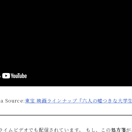
ta Source:
東宝 映画ラインナップ『六人の嘘つきな大学
プライムビデオでも配信されています。 もし、この
処方箋
が