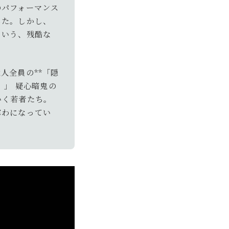
のパフォーマンス
した。しかし、
という、残酷な
人全員の**「隠
。」 疑心暗鬼の
いく若者たち。
露わになってい