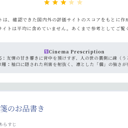
トは、確認できた国内外の評価サイトのスコアをもとに作
サイトは平均に含めていません。あくまで参考としてご覧
Cinema Prescription
応：
友情の甘き響きに背中を預けすぎ、人の世の裏側に疎（う
作用：
袖口に隠された利害を射抜く、凛とした「個」の強さが
箋のお品書き
あらすじ