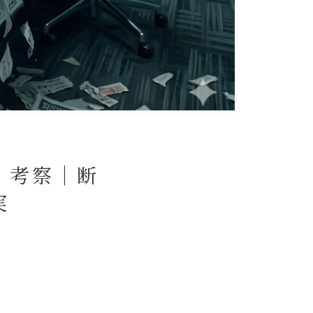
・考察｜断
実