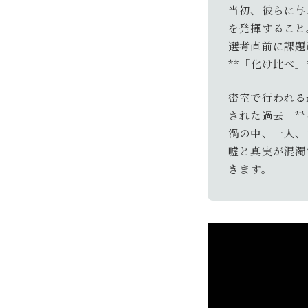
当初、彼らに与
を発揮すること
選考直前に課題
**「化け比べ」
密室で行われる
された過去」*
渦の中、一人、
嘘と真実が混濁
きます。