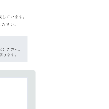
成しています。
ください。
と）き方へ。
宿ります。