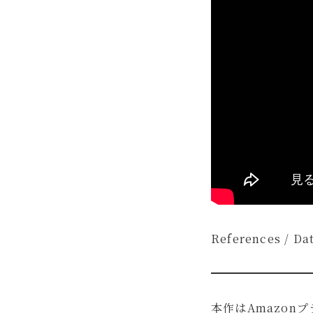
References / Da
本作はAmazon