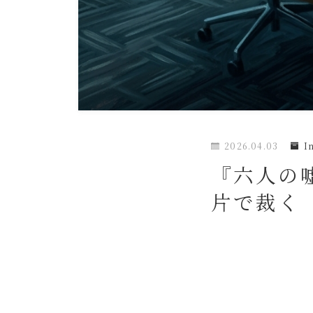
2026.04.03
I
『六人の
片で裁く