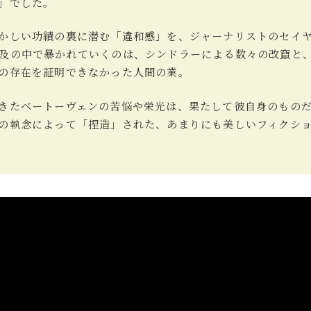
」でした。
かしい功績の裏に潜む「違和感」を、ジャーナリストのセイ
及の中で暴かれていくのは、シンドラーによる数々の改竄と
の存在を証明できなかった人間の業。
きたベートーヴェンの苦悩や栄光は、果たして彼自身のもの
の執念によって「捏造」された、あまりにも美しいフィクシ