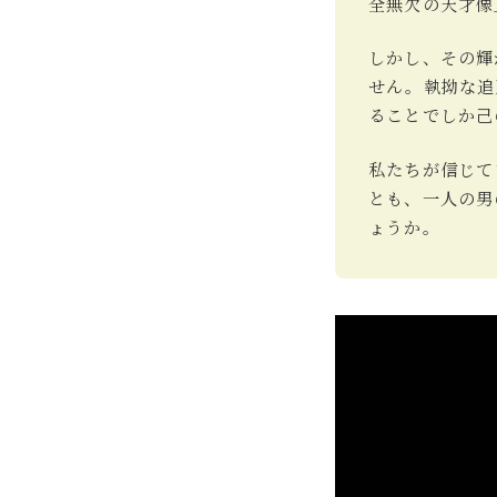
全無欠の天才像
しかし、その輝
せん。執拗な追
ることでしか己
私たちが信じて
とも、一人の男
ょうか。