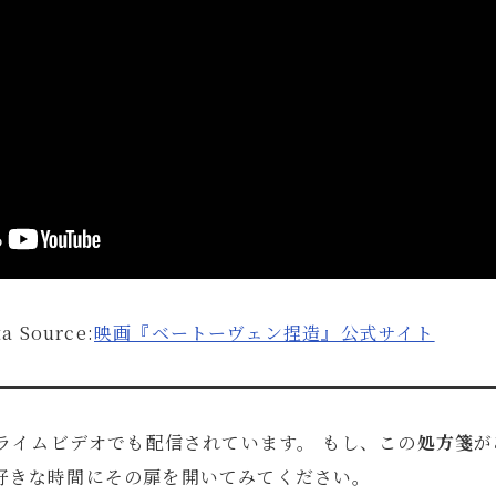
ta Source:
映画『ベートーヴェン捏造』公式サイト
プライムビデオでも配信されています。 もし、この
処方箋
が
好きな時間にその扉を開いてみてください。