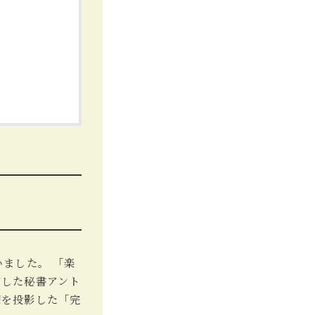
ました。 「楽
有した秘書アント
想を投影した「完