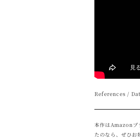
References / Da
本作はAmazon
たのなら、ぜひお