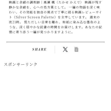
映画と余韻の調剤師｜高瀬 楓（たかせ かえで） 映画が残す
静かな余韻を、心への処方薬として。 一編の物語を深く味
わい、その効能を独自の視点で丁寧に綴る映画レビューサイ
ト《Silver Screen Palette》を主宰しています。 週末の
夜21時。 慌ただしい日常を離れ、和紙に染み込む墨色のよ
うな、深く穏やかな読書の時間をお届けします。あなたの記
憶に寄り添う一編が見つかりますように。
SHARE
スポンサーリンク