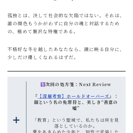
孤独とは、決して社会的な欠陥ではない。それは、
誰の顔色もうかがわずに自分の魂と対話するため
の、極めて贅沢な特権である。
不格好な冬を越したあなたなら、鏡に映る自分に、
少しだけ優しくなれるはずだ。
次回の処方箋：Next Review
『
【深層考察】ホールドオーバーズ
』：
親という名の免罪符と、美しき“善意の
嘘”
「教育」という聖域で、私たちは何を見
落としているのか。
愛をあきらめた少年と、知性で武装した