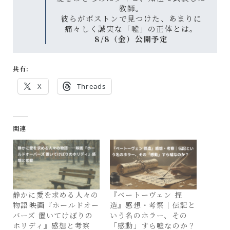
教師。
彼らがボストンで見つけた、あまりに
痛々しく誠実な「嘘」の正体とは。
8/8（金）公開予定
共有:
X
Threads
関連
静かに愛を求める人々の
『ベートーヴェン 捏
物語――映画『ホールドオー
造』感想・考察｜伝記と
バーズ 置いてけぼりの
いう名のホラー、その
ホリディ』感想と考察
「感動」すら嘘なのか？