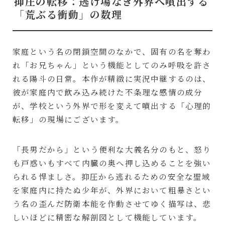
抑圧の転移：逃げ場なき外界へ噴出する
「荒ぶる衝動」の数理
家庭という名の閉鎖空間のなかで、固有の名を奪わ
れ「お兄ちゃん」という機能としてのみ呼吸を許さ
れる陽斗の日常。本作が精緻に実況中継するのは、
彼が家庭内で飲み込み続けた不条理な感情の成分
が、学校という外界で形を変えて噴出する「心理的
転移」の現場にございます。
「長男だから」という便利な大義名分のもと、怒り
も戸惑いもすべて内臓の奥へ押し込めることを強い
られる悍ましさ。抑圧から逃れるための安全な聖域
を家庭内に持たぬ少年が、外界において粗暴さとい
う名の歪んだ防衛本能を作動させてゆく描写は、悲
しいほどに精密な解剖図として機能しています。