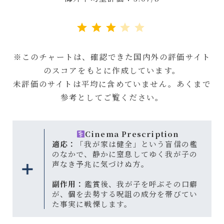
評価 :3/5。
※このチャートは、確認できた国内外の評価サイト
のスコアをもとに作成しています。
未評価のサイトは平均に含めていません。あくまで
参考としてご覧ください。
Cinema Prescription
適応：
「我が家は健全」という盲信の檻
のなかで、静かに窒息してゆく我が子の
声なき予兆に気づけぬ方。
副作用：
鑑賞後、我が子を呼ぶその口癖
が、個を去勢する呪詛の成分を帯びてい
た事実に戦慄します。