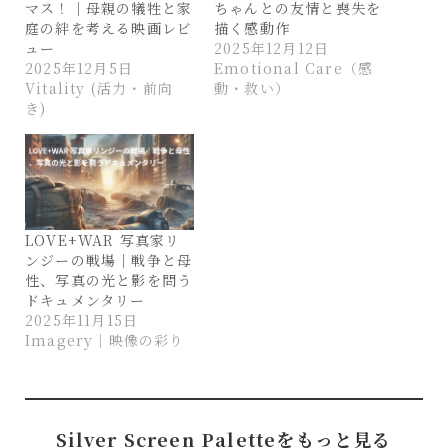
マス！｜母親の犠牲と家
ちゃんとの友情と喪失を
庭の絆を考える映画レビ
描く感動作
ュー
2025年12月12日
2025年12月5日
Emotional Care（感
Vitality (活力・前向
動・救い）
き)
LOVE+WAR 写真家リ
ンジーの戦場｜戦争と母
性、写真の光と影を問う
ドキュメンタリー
2025年11月15日
Imagery｜映像の彩り
Silver Screen Paletteをもっと見る