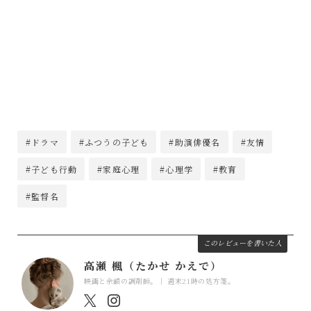
#ドラマ
#ふつうの子ども
#助演俳優名
#友情
#子ども行動
#家庭心理
#心理学
#教育
#監督名
このレビューを書いた人
高瀬 楓（たかせ かえで）
映画と余韻の調剤師。｜ 週末21時の処方箋。