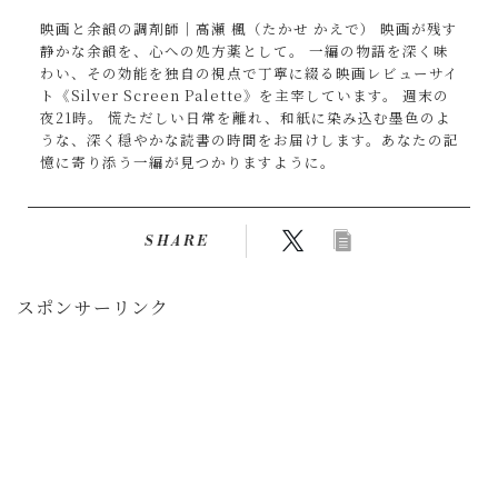
映画と余韻の調剤師｜高瀬 楓（たかせ かえで） 映画が残す
静かな余韻を、心への処方薬として。 一編の物語を深く味
わい、その効能を独自の視点で丁寧に綴る映画レビューサイ
ト《Silver Screen Palette》を主宰しています。 週末の
夜21時。 慌ただしい日常を離れ、和紙に染み込む墨色のよ
うな、深く穏やかな読書の時間をお届けします。あなたの記
憶に寄り添う一編が見つかりますように。
SHARE
スポンサーリンク