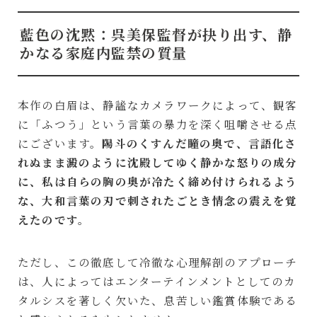
藍色の沈黙：呉美保監督が抉り出す、静
かなる家庭内監禁の質量
本作の白眉は、静謐なカメラワークによって、観客
に「ふつう」という言葉の暴力を深く咀嚼させる点
にございます。
陽斗のくすんだ瞳の奥で、言語化さ
れぬまま澱のように沈殿してゆく静かな怒りの成分
に、私は自らの胸の奥が冷たく締め付けられるよう
な、大和言葉の刃で刺されたごとき情念の震えを覚
えたのです。
ただし、この徹底して冷徹な心理解剖のアプローチ
は、人によってはエンターテインメントとしてのカ
タルシスを著しく欠いた、息苦しい鑑賞体験である