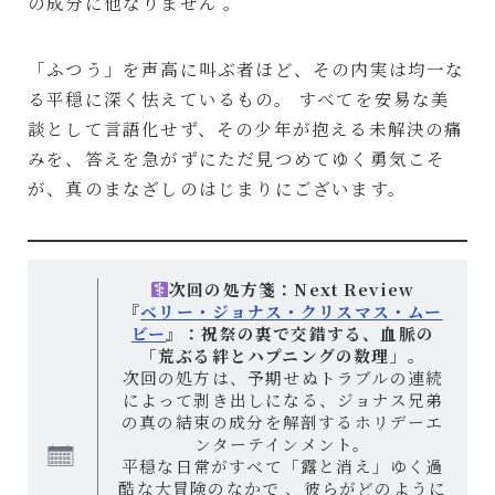
の成分に他なりません 。
「ふつう」を声高に叫ぶ者ほど、その内実は均一な
る平穏に深く怯えているもの。 すべてを安易な美
談として言語化せず、その少年が抱える未解決の痛
みを、答えを急がずにただ見つめてゆく勇気こそ
が、真のまなざしのはじまりにございます。
次回の処方箋：Next Review
『
ベリー・ジョナス・クリスマス・ムー
ビー
』：祝祭の裏で交錯する、血脈の
「荒ぶる絆とハプニングの数理」。
次回の処方は、予期せぬトラブルの連続
によって剥き出しになる、ジョナス兄弟
の真の結束の成分を解剖するホリデーエ
ンターテインメント。
平穏な日常がすべて「露と消え」ゆく過
酷な大冒険のなかで 、彼らがどのように