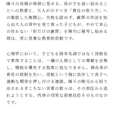
陽斗の母親が執拗に見せる、我が子を追い詰めるこ
とへの熱意と、大人が示すべき「責任の取り方」へ
の徹底した無関心。失敗を認めず、謝罪の作法を知
らぬ大人の背中を見て育った子どもが、やがて本心
の伴わない「形だけの謝罪」を精巧に模写し始める
様は、実に見事な教育的悲劇です。
心理学において、子どもを固有名詞ではなく役割名
で常用することは、一個の人格としての尊厳を去勢
し、機能を優先する態度に他なりません。親自身が
育児の統制を失い、役割という枷に依存して長子へ
過剰な期待を押し付ける連鎖。陽斗の喉元から絞り
出されるぎこちない言葉の数々は、その抑圧から逃
れようとする、肉体の切実な拒絶反応そのものなの
です。