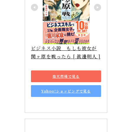
ビジネス小説　もしも彼女が
関ヶ原を戦ったら [ 眞邊明人 ]
楽天市場で見る
Yahoo!ショッピングで見る