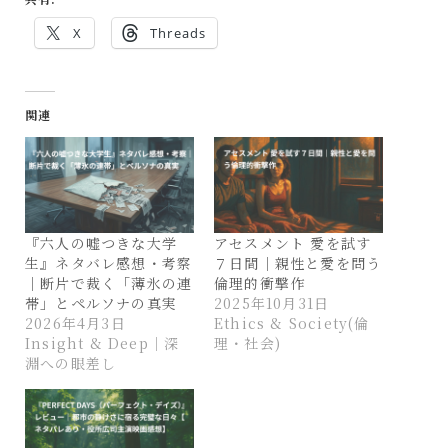
X
Threads
関連
『六人の嘘つきな大学
アセスメント 愛を試す
生』ネタバレ感想・考察
７日間｜親性と愛を問う
｜断片で裁く「薄氷の連
倫理的衝撃作
帯」とペルソナの真実
2025年10月31日
2026年4月3日
Ethics & Society(倫
Insight & Deep｜深
理・社会)
淵への眼差し