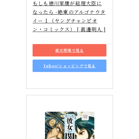
もしも徳川家康が総理大臣に
なったら -絶東のアルゴナウタ
イー 1 （ヤングチャンピオ
ン・コミックス） [ 眞邊明人 ]
楽天市場で見る
Yahoo!ショッピングで見る