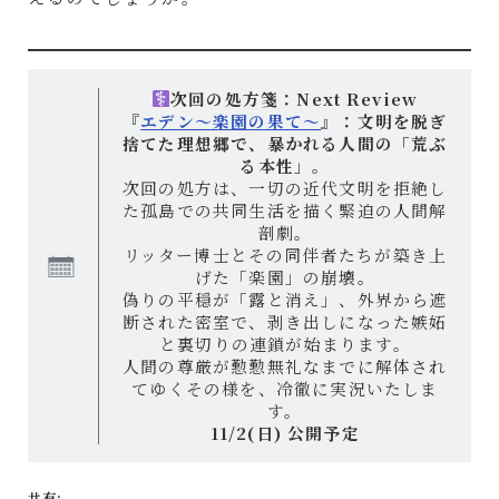
次回の処方箋：Next Review
『
エデン〜楽園の果て〜
』：文明を脱ぎ
捨てた理想郷で、暴かれる人間の「荒ぶ
る本性」。
次回の処方は、一切の近代文明を拒絶し
た孤島での共同生活を描く緊迫の人間解
剖劇。
リッター博士とその同伴者たちが築き上
げた「楽園」の崩壊。
偽りの平穏が「露と消え」、外界から遮
断された密室で、剥き出しになった嫉妬
と裏切りの連鎖が始まります。
人間の尊厳が懃懃無礼なまでに解体され
てゆくその様を、冷徹に実況いたしま
す。
11/2(日) 公開予定
共有: