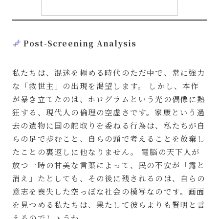
Post-Screening Analysis
私たちは、混迷を極める時代のただ中で、常に強力
な「救世主」の出現を渇望します。 しかし、本作
が暴き立てたのは、ホログラムという光の偶像に熱
狂する、現代人の倫理の空虚さです。家康という過
去の遺物に国の舵取りを委ねる行為は、私たちが自
らの足で歩むこと、自らの頭で考えることを放棄し
たことの裏返しに他なりません。 電脳の天下人が
放つ一時の甘美な言葉によって、民の不安が「露と
消え」たとしても、その後に残されるのは、自らの
意志を喪失した空っぽな社会の模写なのです。画面
を見つめる私たちは、果たして彼らよりも賢明と言
えるのでしょうか。