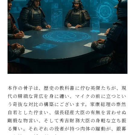
本作の骨子は、歴史の教科書に佇む英傑たちが、現
代の精緻な背広を身に纏い、マイクの前に立つとい
う奇抜な対比の構築にございます。家康総理の泰然
自若とした佇まい、信長経産大臣の有無を言わせぬ
剛毅な物言い、そして秀吉財務大臣の身軽な立ち振
る舞い。それぞれの役者が持つ肉体の躍動が、銀幕