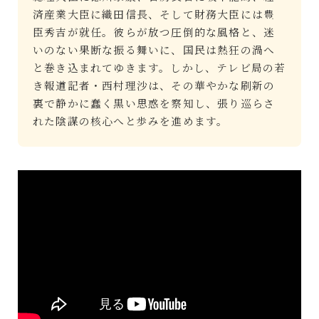
済産業大臣に織田信長、そして財務大臣には豊
臣秀吉が就任。彼らが放つ圧倒的な風格と、迷
いのない果断な振る舞いに、国民は熱狂の渦へ
と巻き込まれてゆきます。しかし、テレビ局の若
き報道記者・西村理沙は、その華やかな刷新の
裏で静かに蠢く黒い思惑を察知し、張り巡らさ
れた陰謀の核心へと歩みを進めます。