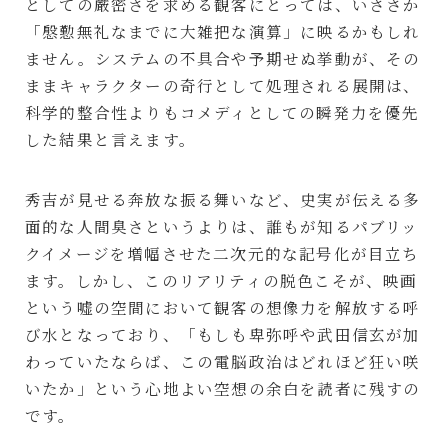
としての厳密さを求める観客にとっては、いささか
「慇懃無礼なまでに大雑把な演算」に映るかもしれ
ません。システムの不具合や予期せぬ挙動が、その
ままキャラクターの奇行として処理される展開は、
科学的整合性よりもコメディとしての瞬発力を優先
した結果と言えます。
秀吉が見せる奔放な振る舞いなど、史実が伝える多
面的な人間臭さというよりは、誰もが知るパブリッ
クイメージを増幅させた二次元的な記号化が目立ち
ます。しかし、このリアリティの脱色こそが、映画
という嘘の空間において観客の想像力を解放する呼
び水となっており、「もしも卑弥呼や武田信玄が加
わっていたならば、この電脳政治はどれほど狂い咲
いたか」という心地よい空想の余白を読者に残すの
です。