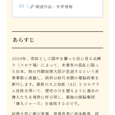
関連作品・参考情報
あらすじ
2020年、突如として国中を襲った目に見えぬ障
り（コロナ禍）によって、未曾有の混乱に陥っ
た日本。時の内閣総理大臣が急逝するという非
常事態に直面し、政府は前代未聞の電脳政策を
断行します。最新の人工知能（AI）とホログラ
ム技術を用いて、歴史の川を遡るように過去の
偉人たちを現世に呼び戻し、最強の頭脳集団
「偉人ジャーズ」を結成するのです。
総理大臣に徳川家康、官房長官に坂本龍馬、経