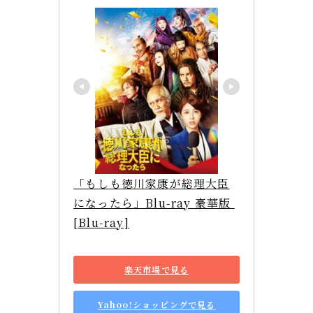
「もしも徳川家康が総理大臣
になったら」Blu-ray 豪華版 
[Blu-ray]
楽天市場で見る
Yahoo!ショッピングで見る