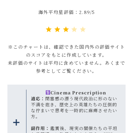
海外平均星評価：2.89/5
評価 :3/5。
※このチャートは、確認できた国内外の評価サイト
のスコアをもとに作成しています。
未評価のサイトは平均に含めていません。あくまで
参考としてご覧ください。
Cinema Prescription
適応：
閉塞感の漂う現代政治に形のない
不満を抱き、歴史上の英雄たちの圧倒的
な佇まいで思考を一時的に麻痺させたい
方。
副作用：
鑑賞後、現実の閣僚たちの平坦