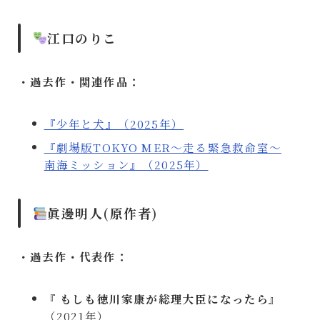
江口のりこ
・過去作・関連作品：
『少年と犬』（2025年）
『劇場版TOKYO MER〜走る緊急救命室〜
南海ミッション』（2025年）
眞邊明人(原作者)
・過去作・代表作：
『
もしも徳川家康が総理大臣になったら
』
（2021年）