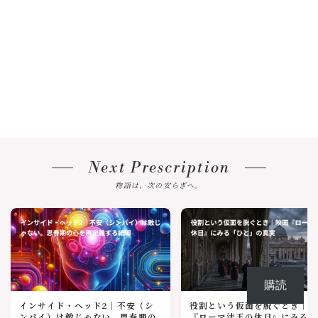
Next Prescription
物語は、次の安らぎへ。
購読
インサイド・ヘッド2｜不安（シ
役割という仮面を脱ぐとき｜
ンパイ）は敵じゃない。思春期の
『ローマ法王の休日』にみる