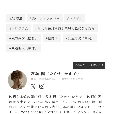
#AI演出
#SF／ファンタジー
#コメディ
#ホログラム
#もしも徳川家康が総理大臣になったら
#武内英樹（監督）
#歴史IF
#浜辺美波（主演）
#眞邊明人（原作）
このレビューを書いた人
高瀬 楓（たかせ かえで）
映画と余韻の調剤師。｜ 週末21時の処方箋。
映画と余韻の調剤師｜高瀬 楓（たかせ かえで） 映画が残す
静かな余韻を、心への処方薬として。 一編の物語を深く味
わい、その効能を独自の視点で丁寧に綴る映画レビューサイ
ト《Silver Screen Palette》を主宰しています。 週末の