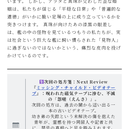
います。 しかし、アラタと真珠が交わした歪な婚
姻は、私たちが信じる「平穏な日常」や「普遍的な
道徳」がいかに脆い足場の上に成り立っているかを
突きつけます。 真珠が向けたあの漆黒の眼差し
は、檻の中の怪物を見ているつもりの私たちが、実
は社会という巨大な檻に飼い慣らされた「見物人」
に過ぎないのではないかという、痛烈な皮肉を投げ
かけているのです。
次回の処方箋：Next Review
『
ミッシング・チャイルド・ビデオテー
プ
』：呪われた磁気テープに滲む、不滅
の「怨嗟（えんさ）」。
次回の処方は、過去の闇から這い出る一
本の古いビデオテープ。
幼き弟の失踪という未解決の傷を抱えた
青年が、霊感を持つ同居人や記者と共
に、禁忌の真相へと足を踏み入れます。