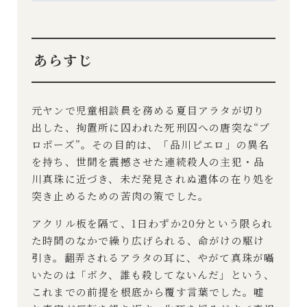
あらすじ
元ヤンで児童相談員を務める夏目アラタが切り
出した、拘置所に囚われた死刑囚への唐突な“プ
ロポーズ”。その目的は、「品川ピエロ」の異名
を持ち、世間を震撼させた連続殺人の主犯・品
川真珠に近づき、未だ発見されぬ遺体の在り処を
突き止めるための苦肉の策でした。
アクリル板を隔て、1日わずか20分という限られ
た時間のなかで繰り広げられる、命がけの駆け
引き。翻弄されるアラタの耳に、やがて真珠が囁
いたのは「ボク、誰も殺してないんだ」という、
これまでの前提を根底から覆す言葉でした。嘘