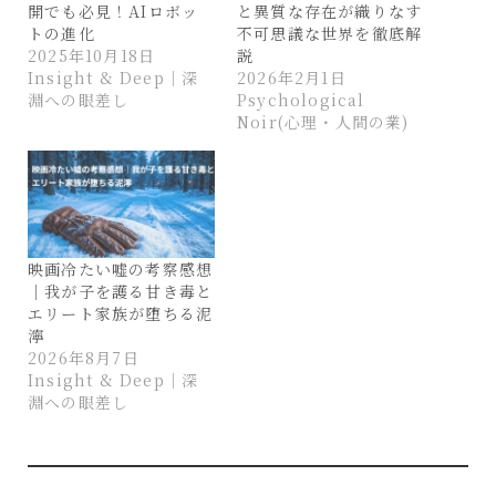
開でも必見！AIロボッ
と異質な存在が織りなす
トの進化
不可思議な世界を徹底解
2025年10月18日
説
Insight & Deep｜深
2026年2月1日
淵への眼差し
Psychological
Noir(心理・人間の業)
映画冷たい嘘の考察感想
｜我が子を護る甘き毒と
エリート家族が堕ちる泥
濘
2026年8月7日
Insight & Deep｜深
淵への眼差し