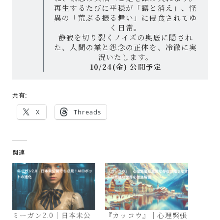
再生するたびに平穏が「露と消え」
、
怪
異の「荒ぶる振る舞い」に侵食されてゆ
く日常。
静寂を切り裂くノイズの奥底に隠され
た、人間の業と怨念の正体を、冷徹に実
況いたします。
10/24(金) 公開予定
共有:
X
Threads
関連
ミーガン2.0｜日本未公
『カッコウ』｜心理緊張