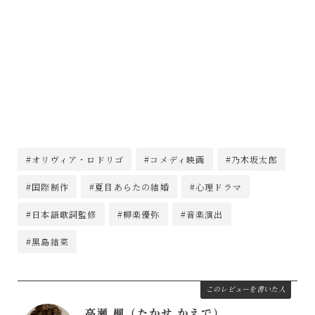
#オリヴィア・ロドリゴ
#コメディ映画
#乃木坂太郎
#国際制作
#夏目あらたの結婚
#心理ドラマ
#日本語歌詞監修
#柳楽優弥
#音楽演出
#黒島結菜
このレビューを書いた人
高瀬 楓（たかせ かえで）