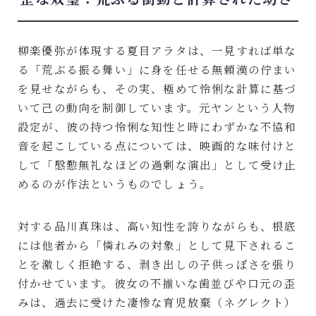
柳楽優弥が体現する夏目アラタは、一見すれば単な
る「荒ぶる振る舞い」に身を任せる無頼漢の佇まい
を見せながらも、その実、極めて怜悧な計算に基づ
いて己の動向を制御しています。元ヤンという人物
設定が、彼の持つ怜悧な知性と時にわずかな不協和
音を起こしている点については、映画的な味付けと
して「慇懃無礼なほどの過剰な演出」として受け止
めるのが作法というものでしょう。
対する品川真珠は、高い知性を誇りながらも、根底
には他者から「憐れみの対象」として見下されるこ
とを激しく拒絶する、剥き出しの子供っぽさを張り
付かせています。彼女の不揃いな歯並びや口元の歪
みは、過去に受けた凄惨な育児放棄（ネグレクト）