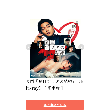
映画『夏目アラタの結婚』【B
lu-ray】 [ 堤幸彦 ]
楽天市場で見る