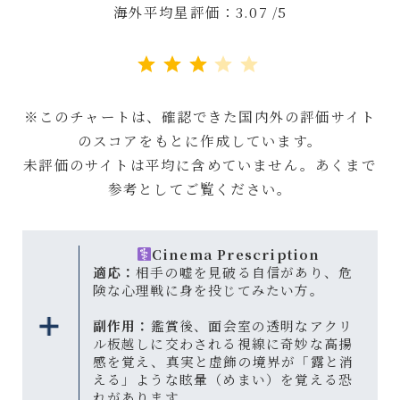
海外平均星評価：3.07 /5
評価 :3/5。
※このチャートは、確認できた国内外の評価サイト
のスコアをもとに作成しています。
未評価のサイトは平均に含めていません。あくまで
参考としてご覧ください。
Cinema Prescription
適応：
相手の嘘を見破る自信があり、危
険な心理戦に身を投じてみたい方。
副作用：
鑑賞後、面会室の透明なアクリ
ル板越しに交わされる視線に奇妙な高揚
感を覚え、真実と虚飾の境界が「露と消
える」ような眩暈（めまい）を覚える恐
れがあります。