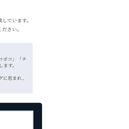
成しています。
ください。
コボコ」「チ
します。
グに包まれ、