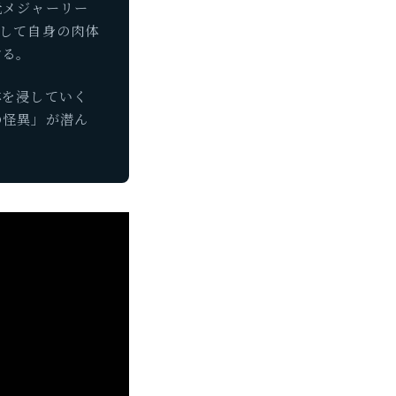
元メジャーリー
して自身の肉体
する。
体を浸していく
の怪異」が潜ん