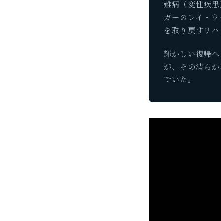
難病（変性疾患
ガーのレイ・ウ
を取り戻すリハ
輝かしい復帰へ
が、その清らか
でいた。