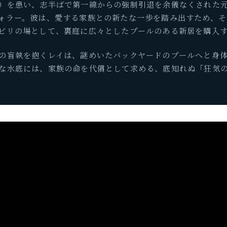
）を患い、志半ばで第一線からの強制引退を余儀なくされた
ォラー。彼は、愛する家族との新たな一歩を踏み出すため、そ
ビリの場として、裏庭に広々としたプールのある新居を購入
の盲執を抱くレイは、謎めいたバックヤードのプールへと身
な水底には、家族の命を代償として求める、底知れぬ「狂気