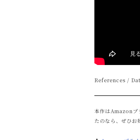
References / Da
本作はAmazon
たのなら、ぜひお