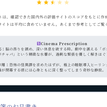
トは、確認できた国内外の評価サイトのスコアをもとに作
サイトは平均に含めていません。あくまで参考としてご覧
Cinema Prescription
応：
脳の昂りを鎮め、深い休息を欲する時。劇中を湛える「ボ
パチャパ」という精緻な水響が、過剰な緊張を優しく解きほぐ
作用：
恐怖の怪異譚を求めたはずが、極上の睡眠導入ヒーリン
画が閉幕する頃には心身ともに深く整ってしまう奇妙な静寂。
箋のお品書き