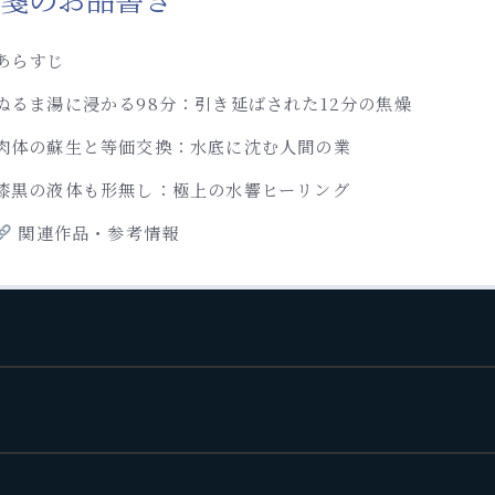
あらすじ
ぬるま湯に浸かる98分：引き延ばされた12分の焦燥
肉体の蘇生と等価交換：水底に沈む人間の業
漆黒の液体も形無し：極上の水響ヒーリング
関連作品・参考情報