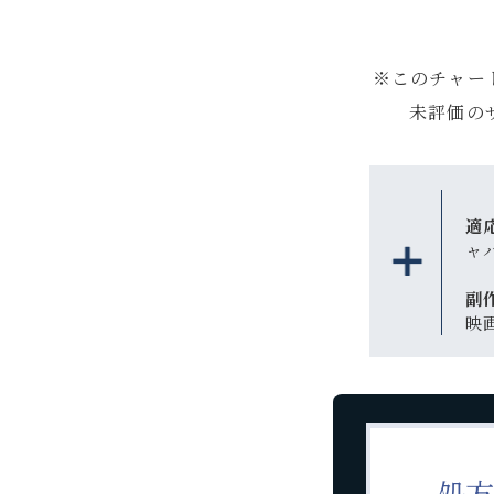
※このチャー
未評価の
適
ャ
副
映
処方