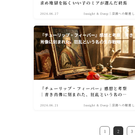
求め地獄を拓く――いい子のミアが選んだ終焉
2026.06.27
Insight & Deep｜深淵への眼差し
『チューリップ・フィーバー』感想と考察
｜青き肖像に刻まれた、狂乱という名の生
存戦略
2026.06.21
Insight & Deep｜深淵への眼差し
1
2
3