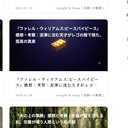
矜持
2026.07.10
Insight & Deep｜深淵への眼差し
『ファレル・ウィリアムス:ピースバイピー
ス』感想・考察：泥濘に沈む天才がレゴの
殻で視た、孤高の真実
2026.07.04
Insight & Deep｜深淵への眼差し