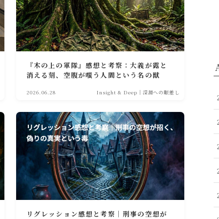
『木の上の軍隊』感想と考察：大義が露と
消える刻、空腹が嗤う人間という名の獣
2026.06.28
Insight & Deep｜深淵への眼差し
リグレッション感想と考察｜刑事の空想が