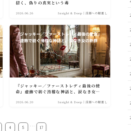
招く、偽りの真実という毒
2026.06.26
Insight & Deep｜深淵への眼差し
『ジャッキー／ファーストレディ最後の使
命』――虚飾で紡ぐ滑稽な神話と、涙なき女の
断罪
2026.06.20
Insight & Deep｜深淵への眼差し
…
4
5
17