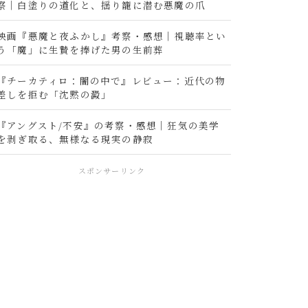
察｜白塗りの道化と、揺り籠に潜む悪魔の爪
映画『悪魔と夜ふかし』考察・感想｜視聴率とい
う「魔」に生贄を捧げた男の生前葬
『チーカティロ：闇の中で』レビュー：近代の物
差しを拒む「沈黙の澱」
『アングスト/不安』の考察・感想｜狂気の美学
を剥ぎ取る、無様なる現実の静寂
スポンサーリンク