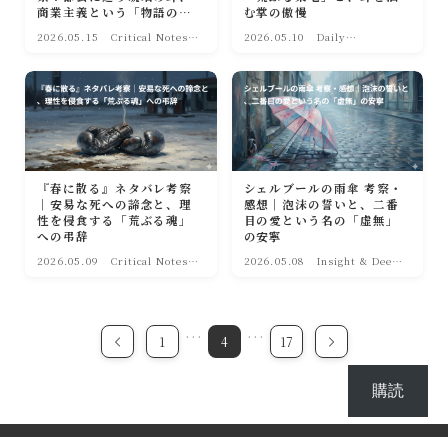
商業主義という「物語の簒
む掌の傲慢
奪」への告解。
2026.05.15
Critical Notes
2026.05.10
Daily
(考察・解析)
Tranquility (日
常・癒やし)
『春に散る』ネタバレ考察
シェルブールの雨傘 考察・
｜安易な死への諦念と、理
感想｜泡沫の誓いと、二番
性を侵食する「荒ぶる魂」
目の愛という名の「虚無」
への弔辞
の安寧
2026.05.09
Critical Notes
2026.05.08
Insight & Deep
(考察・解析)
｜深淵への眼差し
…
…
1
4
17
購読
2025–2026 Silver Screen Palette