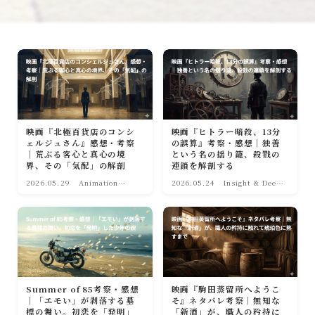
映画『北極百貨店のコンシ
映画『ヒトラー暗殺、13分
ェルジュさん』感想・考察
の誤算』考察・感想｜独善
｜荒ぶる客心と真心の境
という名の揺り籠、殺戮の
界、その「気配」の解剖
連鎖を解剖する
2026.05.29
Animation
2026.05.24
Insight & Deep
World(アニメー
｜深淵への眼差し
ション)
Summer of 85考察・感想
映画『駒田蒸留所へようこ
｜「エモい」が剥落する墓
そ』ネタバレ考察｜無知な
標の舞い。初恋を「発明」
「新酒」が、職人の矜持に