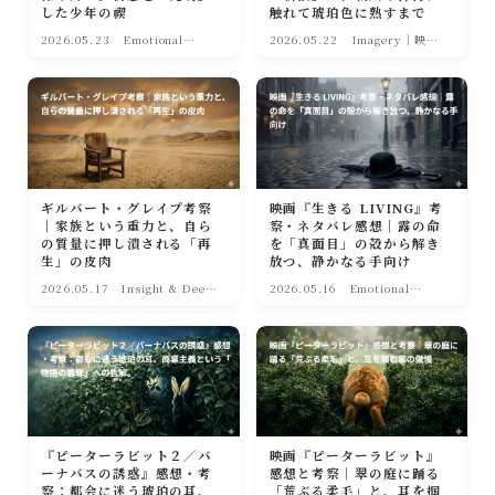
した少年の禊
触れて琥珀色に熟すまで
2026.05.23
Emotional
2026.05.22
Imagery｜映像
Care（感動・救
の彩り
い）
ギルバート・グレイプ考察
映画『生きる LIVING』考
｜家族という重力と、自ら
察・ネタバレ感想｜露の命
の質量に押し潰される「再
を「真面目」の殻から解き
生」の皮肉
放つ、静かなる手向け
2026.05.17
Insight & Deep
2026.05.16
Emotional
｜深淵への眼差し
Care（感動・救
い）
『ピーターラビット２／バ
映画『ピーターラビット』
ーナバスの誘惑』感想・考
感想と考察｜翠の庭に踊る
察：都会に迷う琥珀の耳、
「荒ぶる柔毛」と、耳を掴