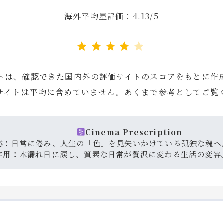
海外平均星評価：4.13/5
評価 :4/5。
トは、確認できた国内外の評価サイトのスコアをもとに作
サイトは平均に含めていません。あくまで参考としてご覧
Cinema Prescription
応：
日常に倦み、人生の「色」を見失いかけている孤独な魂へ
作用：
木漏れ日に涙し、質素な日常が贅沢に変わる生活の変容