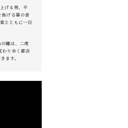
き上げる男、平
を告げる箒の音
音楽とともに一日
山の瞳は、二度
変わりゆく都会
いきます。