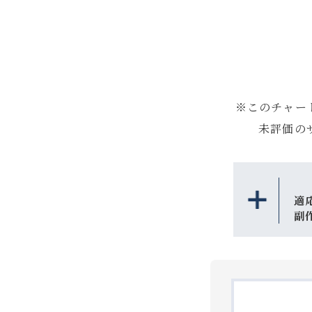
※このチャー
未評価の
適
副