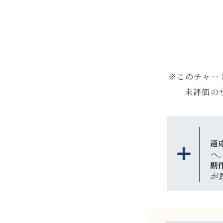
※このチャー
未評価の
適
へ
副
が