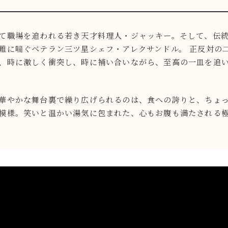
て職場を追われる若き天才料理人・ジャッキー。そして、伝
難に喘ぐベテラン三ツ星シェフ・アレクサンドル。 正反対の
、時に激しく衝突し、時に補い合いながら、至高の一皿を追
華やかな舞台裏で繰り広げられるのは、食への誇りと、ちょ
模様。笑いと温かい湯気に包まれた、心もお腹も満たされる