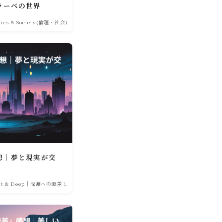
ラーベの世界
hics & Society(倫理・社会)
想｜夢と現実が交
ght & Deep｜深淵への眼差し