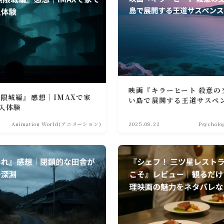
映画『キラーヒート 殺意の
無限城編』感想｜IMAXで家
い島で展開する王道サスペ
入体験
Animation World(アニメーション)
2025.08.22
Psychol