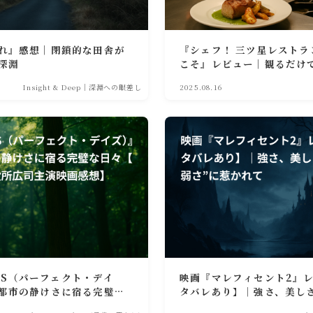
れ』感想｜閉鎖的な田舎が
『シェフ！ 三ツ星レストラ
深淵
こそ』レビュー｜観るだけ
理映画の魅力をネタバレな
Insight & Deep｜深淵への眼差し
2025.08.16
DAYS（パーフェクト・デイ
映画『マレフィセント2』
都市の静けさに宿る完璧な
タバレあり】｜強さ、美し
り・役所広司主演映画感
弱さ”に惹かれて