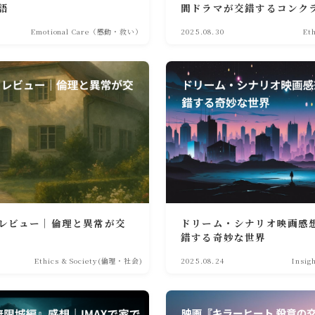
語
間ドラマが交錯するコンク
Emotional Care（感動・救い）
2025.08.30
Et
レビュー｜倫理と異常が交
ドリーム・シナリオ映画感
錯する奇妙な世界
Ethics & Society(倫理・社会)
2025.08.24
Insi