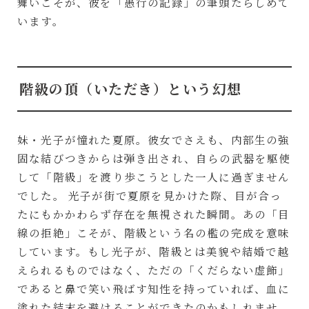
舞いこそが、彼を「愚行の記録」の筆頭たらしめて
います。
階級の頂（いただき）という幻想
妹・光子が憧れた夏原。彼女でさえも、内部生の強
固な結びつきからは弾き出され、自らの武器を駆使
して「階級」を渡り歩こうとした一人に過ぎません
でした。 光子が街で夏原を見かけた際、目が合っ
たにもかかわらず存在を無視された瞬間。あの「目
線の拒絶」こそが、階級という名の檻の完成を意味
しています。もし光子が、階級とは美貌や結婚で越
えられるものではなく、ただの「くだらない虚飾」
であると鼻で笑い飛ばす知性を持っていれば、血に
塗れた結末を避けることができたのかもしれませ