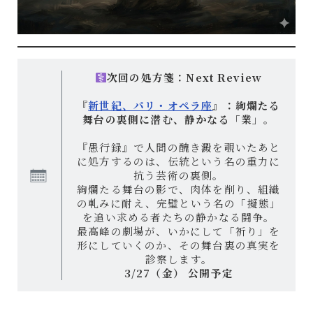
次回の処方箋：Next Review
『
新世紀、パリ・オペラ座
』：絢爛たる
舞台の裏側に潜む、静かなる「業」
。
『愚行録』で人間の醜き澱を覗いたあと
に処方するのは、伝統という名の重力に
抗う芸術の裏側。
絢爛たる舞台の影で、肉体を削り、組織
の軋みに耐え、完璧という名の「擬態」
を追い求める者たちの静かなる闘争。
最高峰の劇場が、いかにして「祈り」を
形にしていくのか、その舞台裏の真実を
診察します。
3/27（金） 公開予定