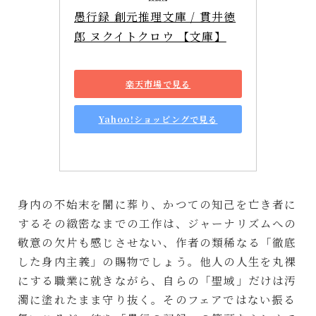
愚行録 創元推理文庫 / 貫井徳
郎 ヌクイトクロウ 【文庫】
楽天市場で見る
Yahoo!ショッピングで見る
身内の不始末を闇に葬り、かつての知己を亡き者に
するその緻密なまでの工作は、ジャーナリズムへの
敬意の欠片も感じさせない、作者の類稀なる「徹底
した身内主義」の賜物でしょう。他人の人生を丸裸
にする職業に就きながら、自らの「聖域」だけは汚
濁に塗れたまま守り抜く。そのフェアではない振る