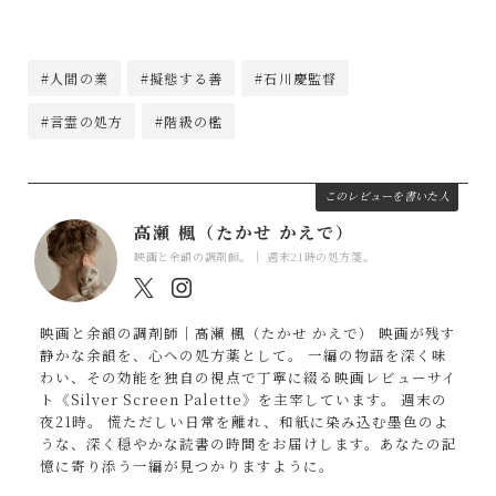
#人間の業
#擬態する善
#石川慶監督
#言霊の処方
#階級の檻
このレビューを書いた人
高瀬 楓（たかせ かえで）
映画と余韻の調剤師。｜ 週末21時の処方箋。
映画と余韻の調剤師｜高瀬 楓（たかせ かえで） 映画が残す
静かな余韻を、心への処方薬として。 一編の物語を深く味
わい、その効能を独自の視点で丁寧に綴る映画レビューサイ
ト《Silver Screen Palette》を主宰しています。 週末の
夜21時。 慌ただしい日常を離れ、和紙に染み込む墨色のよ
うな、深く穏やかな読書の時間をお届けします。あなたの記
憶に寄り添う一編が見つかりますように。