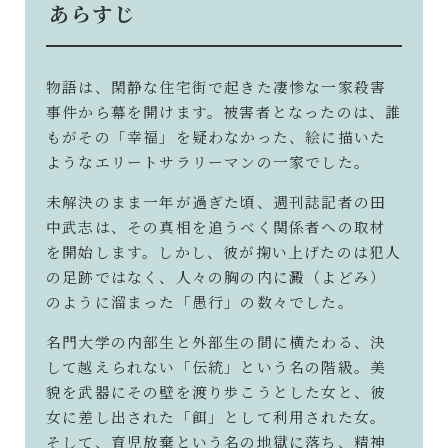
あらすじ
物語は、閑静な住宅街で起きた凄惨な一家殺害
事件から幕を開けます。被害者となったのは、誰
もがその「幸福」を疑わなかった、絵に描いた
ようなエリートサラリーマンの一家でした。
未解決のまま一年が過ぎた頃、週刊誌記者の田
中武志は、その真相を追うべく関係者への取材
を開始します。しかし、彼が掬い上げたのは犯人
の足跡ではなく、人々の胸の内に澱（よどみ）
のように溜まった「愚行」の数々でした。
名門大学の内部生と外部生の間に横たわる、決
して越えられない「伝統」という名の階級。美
貌を武器にその壁を渡り歩こうとした女と、彼
女に差し出された「餌」として利用された女。
そして、育児放棄という名の地獄に落ち、精神