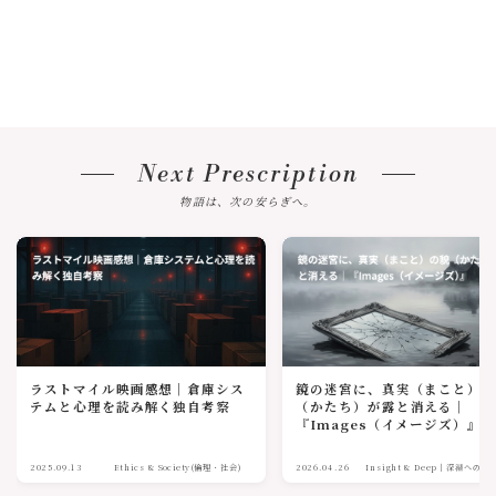
Next Prescription
物語は、次の安らぎへ。
ラストマイル映画感想｜倉庫シス
鏡の迷宮に、真実（まこと）
テムと心理を読み解く独自考察
（かたち）が露と消える｜
『Images（イメージズ）』
2025.09.13
Ethics & Society(倫理・社会)
2026.04.26
Insight & Deep｜深淵への眼