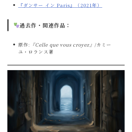
『ダンサー イン Paris』（2021年）
過去作・関連作品：
原作:
『
Celle que vous croyez
』
/カミー
ユ・ロランス著