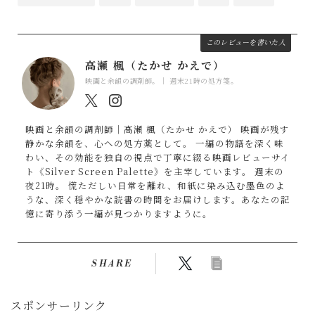
このレビューを書いた人
高瀬 楓（たかせ かえで）
映画と余韻の調剤師。｜ 週末21時の処方箋。
映画と余韻の調剤師｜高瀬 楓（たかせ かえで） 映画が残す
静かな余韻を、心への処方薬として。 一編の物語を深く味
わい、その効能を独自の視点で丁寧に綴る映画レビューサイ
ト《Silver Screen Palette》を主宰しています。 週末の
夜21時。 慌ただしい日常を離れ、和紙に染み込む墨色のよ
うな、深く穏やかな読書の時間をお届けします。あなたの記
憶に寄り添う一編が見つかりますように。
SHARE
スポンサーリンク