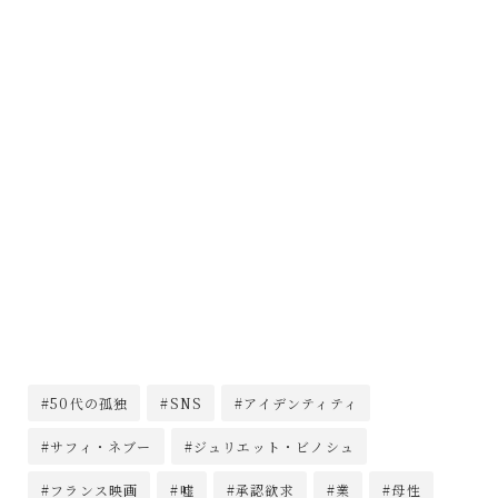
#50代の孤独
#SNS
#アイデンティティ
#サフィ・ネブー
#ジュリエット・ビノシュ
#フランス映画
#嘘
#承認欲求
#業
#母性