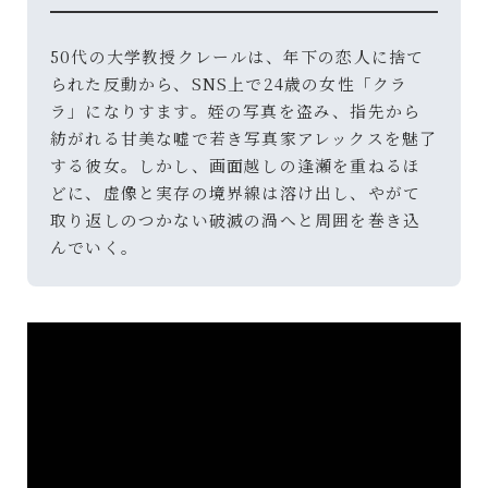
50代の大学教授クレールは、年下の恋人に捨て
られた反動から、SNS上で24歳の女性「クラ
ラ」になりすます。姪の写真を盗み、指先から
紡がれる甘美な嘘で若き写真家アレックスを魅了
する彼女。しかし、画面越しの逢瀬を重ねるほ
どに、虚像と実存の境界線は溶け出し、やがて
取り返しのつかない破滅の渦へと周囲を巻き込
んでいく。