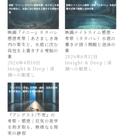
映画『ナニー』ネタバレ
映画ナイトスイム感想・
感想考察｜あさましき身
考察（ネタバレ）水底の
内の寄生と、水底に沈む
響きが誘う微睡と泡沫の
母性を上書きする受胎の
業
業
2026年6月12日
2026年4月10日
Insight & Deep｜深
Insight & Deep｜深
淵への眼差し
淵への眼差し
『アングスト/不安』の
考察・感想｜狂気の美学
を剥ぎ取る、無様なる現
実の静寂