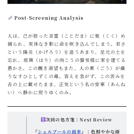
Post-Screening Analysis
人は、己が放った言霊（ことだま）に氦（くく）め
捕られ、実体なき影に命を吹き込んでしまう。若さ
という陽炎（かげろう）を追うあまり、足元の土を
忘れ、玻璃（はり）の向こうの蜃気楼に家を建てる
愚かさ。この醜き渇望もまた、人の業（ごう）が織
りなすひとしずくの毒。答えを急がず、この苦みを
舌の上に載せたまま、正気という名の安寧（あんね
い）へ静かに戻りゆくのみ。
次回の処方箋：Next Review
『
シェルブールの雨傘
』：色鮮やかな雨