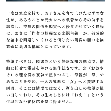
一度は家庭を持ち、お子さんを育て上げたはずの女
性が、あろうことか元カレへの執着からその助手を
誘惑し、空想の関係を現実へと侵食させていく過程
は、まさに「作者の類稀なる楽観主義」が、破滅的
な結末を回避してくれると信じたい観客の願いを無
慈悲に裏切る構成となっています。
特筆すべきは、図書館という静謐な知の拠点で、情
動に任せて電話をかける無作法さです。公（おおや
け）の理を個の妄執で塗りつぶし、母親が「母」で
あることをやめ、一人の醜悪な「女」へと変貌する
瞬間。そこには情愛ではなく、剥き出しの欲望が這
い出しており、その生々しさには「おえ！」という
生理的な拒絶反応を禁じ得ません。