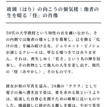
玻璃（はり）の向こうの蜃気楼：他者の
生を啜る「怪」の肖像
50代の大学教授という知性の衣を纏いながら、そ
の内側では他者の瑞々しさを簒奪し、己を飾る「化
けの皮」を編み続ける女。ジュリエット・ビノシュ
が演じるクレールは、単なる嘘つきではありませ
ん。それは、喪失しゆく「若さ」という名の神を信
奉し、その供物として他人の人生を差し出す、現代
の「怪（あやかし）」そのものです。
彼女が姪の写真を盗み、24歳の「クララ」として
電子の海へ漕ぎ出す姿は、愛を求める旅というより
は、枯渇した自尊心を潤すための略奪に近いもので
した。画面越しに紡がれる麗しき嘘は、やがて真実