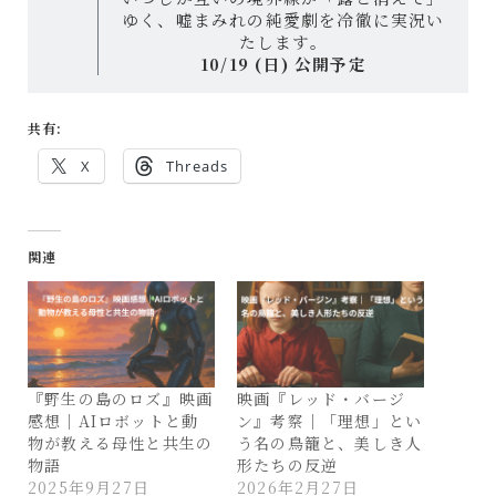
ゆく、嘘まみれの純愛劇を冷徹に実況い
たします。
10/19 (日) 公開予定
共有:
X
Threads
関連
『野生の島のロズ』映画
映画『レッド・バージ
感想｜AIロボットと動
ン』考察｜「理想」とい
物が教える母性と共生の
う名の鳥籠と、美しき人
物語
形たちの反逆
2025年9月27日
2026年2月27日