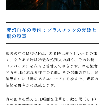
変幻自在の受肉：プラスチックの愛嬌と
鋼の殺意
銀幕の中のM3GANは、ある時は愛らしい玩具の如
く、またある時は冷徹な処刑人の如く、その外装
（デバイス）を次々と着替えてゆきます。車を強奪
する刹那に流れる往年の名曲。その選曲の妙は、緊
迫感の中に「毒のあるユーモア」を滲ませ、観客の
情緒を鮮やかに攪乱します。
身の回りを整える几帳面な仕草と、敵を屠（ほふ）