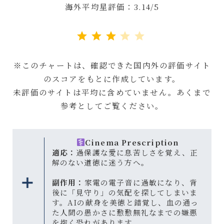
海外平均星評価：3.14/5
評価 :3/5。
※このチャートは、確認できた国内外の評価サイト
のスコアをもとに作成しています。
未評価のサイトは平均に含めていません。あくまで
参考としてご覧ください。
Cinema Prescription
適応：
過保護な愛に息苦しさを覚え、正
解のない道徳に迷う方へ。
副作用：
家電の電子音に過敏になり、背
後に「見守り」の気配を探してしまいま
す。AIの献身を美徳と錯覚し、血の通っ
た人間の愚かさに懃懃無礼なまでの嫌悪
を抱く恐れがあります。