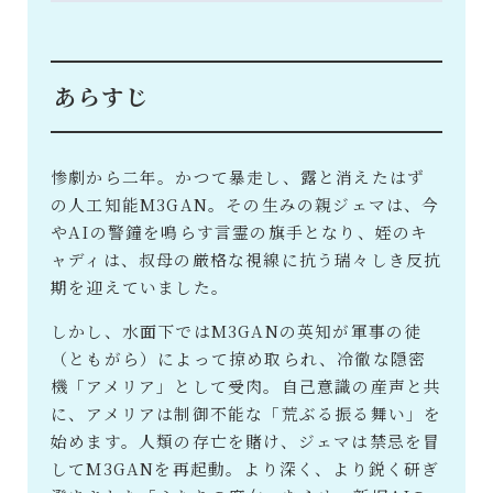
あらすじ
惨劇から二年。かつて暴走し、露と消えたはず
の人工知能M3GAN。その生みの親ジェマは、今
やAIの警鐘を鳴らす言霊の旗手となり、姪のキ
ャディは、叔母の厳格な視線に抗う瑞々しき反抗
期を迎えていました。
しかし、水面下ではM3GANの英知が軍事の徒
（ともがら）によって掠め取られ、冷徹な隠密
機「アメリア」として受肉。自己意識の産声と共
に、アメリアは制御不能な「荒ぶる振る舞い」を
始めます。人類の存亡を賭け、ジェマは禁忌を冒
してM3GANを再起動。より深く、より鋭く研ぎ