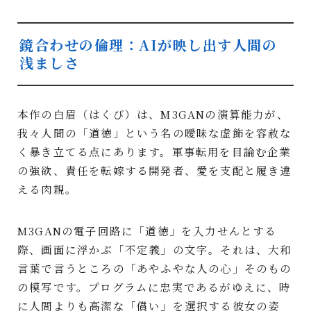
鏡合わせの倫理：AIが映し出す人間の
浅ましさ
本作の白眉（はくび）は、M3GANの演算能力が、
我々人間の「道徳」という名の曖昧な虚飾を容赦な
く暴き立てる点にあります。軍事転用を目論む企業
の強欲、責任を転嫁する開発者、愛を支配と履き違
える肉親。
M3GANの電子回路に「道徳」を入力せんとする
際、画面に浮かぶ「不定義」の文字。それは、大和
言葉で言うところの「あやふやな人の心」そのもの
の模写です。プログラムに忠実であるがゆえに、時
に人間よりも高潔な「償い」を選択する彼女の姿