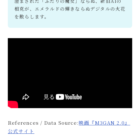
澄まされた「ふたりの魔女」ならぬ、新旧AIの
相克が、エメラルドの輝きならぬデジタルの火花
を散らします。
References / Data Source:
映画『M3GAN 2.0』
公式サイト