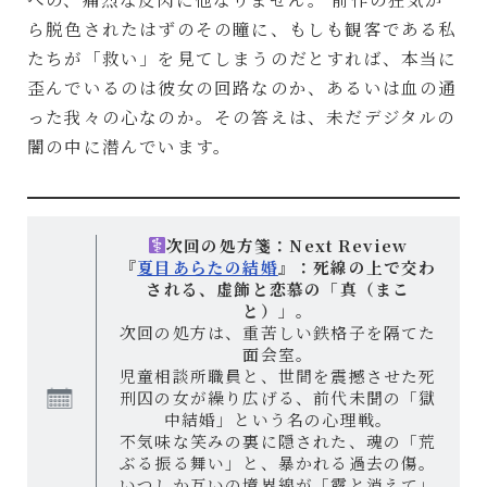
ら脱色されたはずのその瞳に、もしも観客である私
たちが「救い」を見てしまうのだとすれば、本当に
歪んでいるのは彼女の回路なのか、あるいは血の通
った我々の心なのか。その答えは、未だデジタルの
闇の中に潜んでいます。
次回の処方箋：Next Review
『
夏目あらたの結婚
』：死線の上で交わ
される、虚飾と恋慕の「真（まこ
と）」。
次回の処方は、重苦しい鉄格子を隔てた
面会室。
児童相談所職員と、世間を震撼させた死
刑囚の女が繰り広げる、前代未聞の「獄
中結婚」という名の心理戦。
不気味な笑みの裏に隠された、魂の「荒
ぶる振る舞い」と、暴かれる過去の傷。
いつしか互いの境界線が「露と消えて」